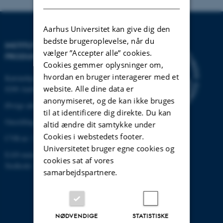
Aarhus Universitet kan give dig den
bedste brugeroplevelse, når du
INSTITUT FOR MEKANIK OG
vælger ”Accepter alle” cookies.
PRODUKTION
Cookies gemmer oplysninger om,
hvordan en bruger interagerer med et
Katrinebjergvej 89 G-F
website. Alle dine data er
8200 Aarhus N
anonymiseret, og de kan ikke bruges
Øvrige adresser og kort
til at identificere dig direkte. Du kan
Omstilling tlf.: +45 87 15 00 00
altid ændre dit samtykke under
Cookies i webstedets footer.
CVR-nr: 31119103
Universitetet bruger egne cookies og
EAN-nummer: 5798000433861
cookies sat af vores
Stedkode: 6341
samarbejdspartnere.
NØDVENDIGE
STATISTISKE