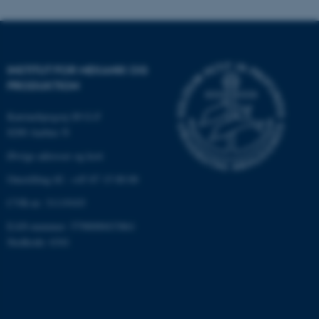
XSRF-TOKEN
event.au.dk
li_gc
LinkedIn Corporation
INSTITUT FOR MEKANIK OG
.linkedin.com
PRODUKTION
x-ms-gateway-slice
Microsoft Corporation
login.microsoftonline.com
Katrinebjergvej 89 G-F
8200 Aarhus N
CFTOKEN
Adobe Inc.
eddiprod.au.dk
Øvrige adresser og kort
Omstilling tlf.: +45 87 15 00 00
CVR-nr: 31119103
EAN-nummer: 5798000433861
Stedkode: 6341
brwConsent
.airtable.com