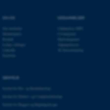
CFTOKEN
Adobe Inc.
mit.au.dk
OM OS
UDDANNELSER
Om instituttet
Uddannelser MPE
Medarbejdere
Civilingeniør
Kontakt
Diplomingeniør
Ledige stillinger
Adgangskursus
LinkedIn
AU Kursuskatalog
OptanonAlertBoxClosed
OneTrust LLC
.pure.au.dk
Facebook
GENVEJE
Institut for Bio- og Kemiteknologi
Institut for Elektro- og Computerteknologi
PHPSESSID
PHP.net
Institut for Byggeri og Bygningsdesign
internationalstaff.app3.geckoboo