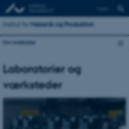
English
Institut for
Mekanik og Produktion
Om instituttet
Laboratorier og
værksteder