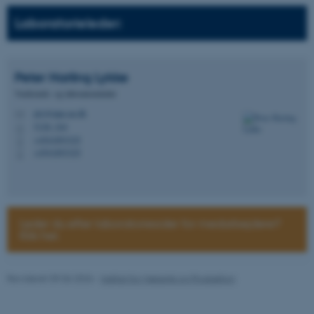
.twitter.com
Laboratorieleder:
ARRAffinitySameSite
Microsoft Corporation
.ofn.au.dk
Peter Harling
Lykke
Værksteds- og laboratorieleder
ply@mpe.au.dk
M
5128, 244
H
cf_clearance
+4541893325
Cloudflare, Inc.
P
.podbean.com
+4541893325
P
Leder du efter laboratoriesider for medarbejdere?
Klik her.
ARRAffinitySameSite
Microsoft Corporation
.docs.workzone.kmd.net
Revideret 09.06.2026
-
Institut for Mekanik og Produktion