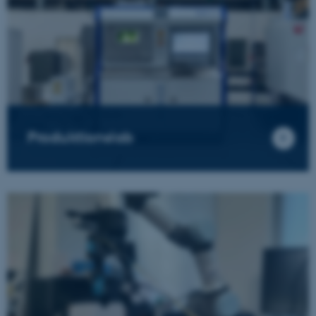
Produktionslab
ASP.NET_SessionId
Microsoft Corporation
.au.dk
JSESSIONID
Oracle Corporation
.au.dk