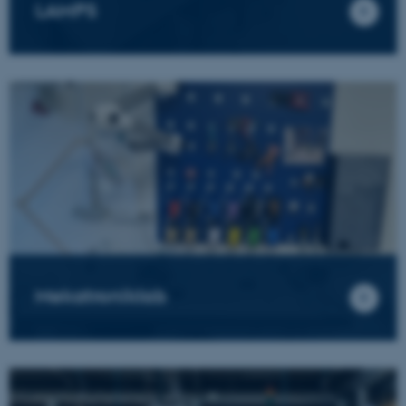
LAMPS
Nødvendige cookies hjælper
med at gøre hjemmesiden
brugbar ved at aktivere nogle
grundlæggende funktioner
som navigation mm.
Hjemmesiden kan ikke
fungerer uden disse cookies.
Navn
Udbyder / Domæne
be_typo_user
TYPO3 Association
Mekatroniklab
.au.dk
fe_typo_user
Typo3 Association
.au.dk