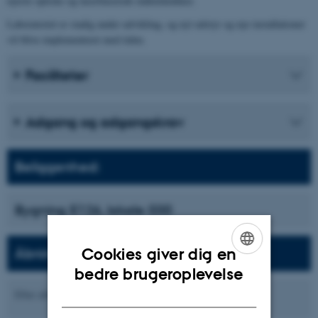
nyeste optiske og laserbaserede måleteknikker.
Laboratoriet er stadig under udvikling, og nyt udstyr og nye installationer
vil blive implementeret med tiden.
Faciliteter
Adgang og adgangskrav
Beliggenhed:
Bygning 5126, lokale 030
Cookies giver dig en
Åbningstider:
ENGLISH
bedre brugeroplevelse
DANISH
Efter aftale.