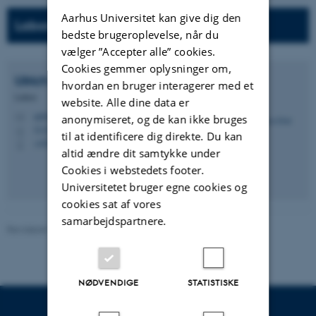
Aarhus Universitet kan give dig den
Laboratorieadministrator:
bedste brugeroplevelse, når du
vælger ”Accepter alle” cookies.
Cookies gemmer oplysninger om,
Ulrich
Doll
hvordan en bruger interagerer med et
Lektor
website. Alle dine data er
ud@mpe.au.dk
anonymiseret, og de kan ikke bruges
M
5132, 154
H
til at identificere dig direkte. Du kan
+4520642531
P
altid ændre dit samtykke under
Cookies i webstedets footer.
Universitetet bruger egne cookies og
cookies sat af vores
samarbejdspartnere.
Revideret 13.11.2025
-
Institut for Mekanik og Produktion
NØDVENDIGE
STATISTISKE