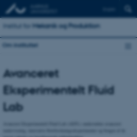
English
Institut for
Mekanik og Produktion
Om instituttet
Avanceret
Eksperimentelt Fluid
Lab
Avanceret Eksperimentelt Fluid Lab (AEFL) understøtter avanceret
undervisning, innovative flowforskningseksperimenter og brugen af de