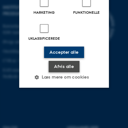
INSTITUT FOR MEKANIK OG
MARKETING
FUNKTIONELLE
PRODUKTION
Katrinebjergvej 89 G-F
8200 Aarhus N
UKLASSIFICEREDE
Øvrige adresser og kort
Omstilling tlf.: +45 87 15 00 00
Accepter alle
CVR-nr: 31119103
Afvis alle
EAN-nummer: 5798000433861
Stedkode: 6341
Læs mere om cookies
Nødvendige
Statistiske
Marketing
Funktionelle
Uklassificerede
OM OS
UDDANNELSER