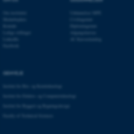
Nødvendige cookies hjælper
med at gøre hjemmesiden
Om instituttet
Uddannelser MPE
Medarbejdere
Civilingeniør
brugbar ved at aktivere nogle
Kontakt
Diplomingeniør
grundlæggende funktioner
Ledige stillinger
Adgangskursus
som navigation mm.
LinkedIn
AU Kursuskatalog
Hjemmesiden kan ikke
Facebook
fungerer uden disse cookies.
GENVEJE
Navn
Udbyder / Domæne
be_typo_user
TYPO3 Association
Institut for Bio- og Kemiteknologi
.au.dk
Institut for Elektro- og Computerteknologi
Institut for Byggeri og Bygningsdesign
fe_typo_user
Typo3 Association
Faculty of Technical Sciences
.au.dk