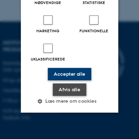
NØDVENDIGE
STATISTISKE
MARKETING
FUNKTIONELLE
INSTITUT FOR MEKANIK OG
PRODUKTION
UKLASSIFICEREDE
Katrinebjergvej 89 G-F
8200 Aarhus N
Accepter alle
Øvrige adresser og kort
Afvis alle
Omstilling tlf.: +45 87 15 00 00
CVR-nr: 31119103
Læs mere om cookies
EAN-nummer: 5798000433861
Stedkode: 6341
Nødvendige
Statistiske
Marketing
Funktionelle
Uklassificerede