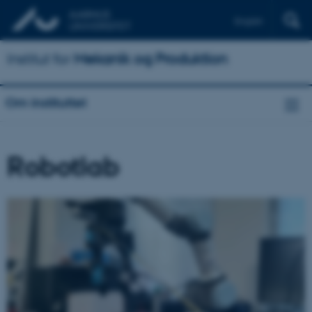
English
Institut for
Mekanik og Produktion
Om instituttet
Robotlab
1
/
5