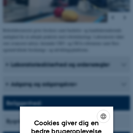
Robotlaboratoriet giver forskere samt bachelor- og kandidatstuderende
mulighed for at arbejde praktisk med robotteknologi. Laboratoriet råder
over avanceret udstyr, herunder UR5- og UR3e-robotarme samt flere
egenudviklede forsknings- og udviklingsplatforme.
Laboratoriesikkerhed og ordensregler
Adgang og adgangskrav
Beliggenhed:
Bygning 5128, lokale 113
Cookies giver dig en
ENGLISH
bedre brugeroplevelse