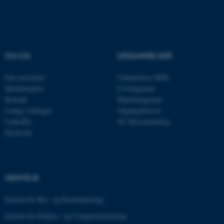
Nødvendige cookies hjælper
med at gøre hjemmesiden
OM OS
UDDANNELSER
brugbar ved at aktivere nogle
grundlæggende funktioner
Om instituttet
Uddannelser MPE
som navigation mm.
Medarbejdere
Civilingeniør
Hjemmesiden kan ikke
Kontakt
Diplomingeniør
fungerer uden disse cookies.
Ledige stillinger
Adgangskursus
LinkedIn
AU Kursuskatalog
Facebook
Navn
Udbyder / Domæne
be_typo_user
TYPO3 Association
.au.dk
GENVEJE
Institut for Bio- og Kemiteknologi
Institut for Elektro- og Computerteknologi
fe_typo_user
Typo3 Association
.au.dk