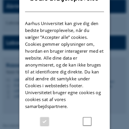
Åbningstider:
DANISH
Laboratoriet er åbent døgnet rundt for dem der har adgang.
Aarhus Universitet kan give dig den
bedste brugeroplevelse, når du
vælger ”Accepter alle” cookies.
Laboratorieadministrator:
Cookies gemmer oplysninger om,
hvordan en bruger interagerer med et
website. Alle dine data er
Rassoul
Tabassian
anonymiseret, og de kan ikke bruges
til at identificere dig direkte. Du kan
Tenure Track Assistant Professor
altid ændre dit samtykke under
r.tabassian@mpe.au.dk
M
Cookies i webstedets footer.
5128, 121
H
+4593522708
P
Universitetet bruger egne cookies og
+4593522708
P
cookies sat af vores
samarbejdspartnere.
Revideret 02.06.2026
-
Institut for Mekanik og Produktion