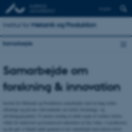
English
Institut for
Mekanik og Produktion
Samarbejde
Samarbejde om
forskning & innovation
Institut for Mekanik og Produktion samarbejder med en lang række
offentlige og private virksomheder om fælles forsknings- og
udviklingsprojekter. Vi ønsker nemlig at skabe nogle af verdens bedste
vilkår for industriel og kommerciel udnyttelse af den viden, vi producerer,
og det gør vi blandt andet gennem et tæt samarbejde med erhvervslivet