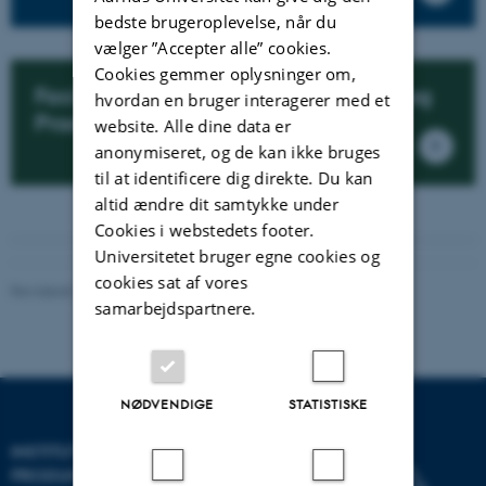
bedste brugeroplevelse, når du
vælger ”Accepter alle” cookies.
Cookies gemmer oplysninger om,
Faciliteter på Institut for Mekanik og
hvordan en bruger interagerer med et
Produktion
website. Alle dine data er
anonymiseret, og de kan ikke bruges
til at identificere dig direkte. Du kan
altid ændre dit samtykke under
Cookies i webstedets footer.
Universitetet bruger egne cookies og
cookies sat af vores
Revideret 21.05.2026
-
Institut for Mekanik og Produktion
samarbejdspartnere.
NØDVENDIGE
STATISTISKE
INSTITUT FOR MEKANIK OG
PRODUKTION