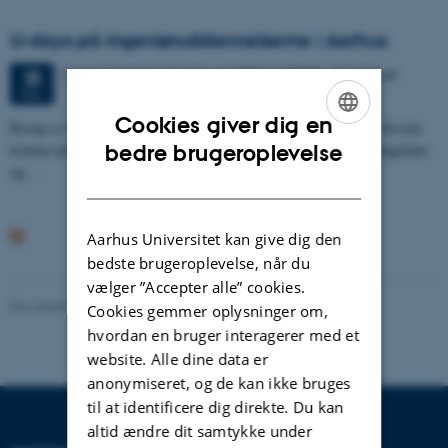
U-days på ingeniøruddannelserne i Aarhus
3 dage,
Torsdag
25.
februar 2027,
kl. 09:00
-
27. februar
25
FEB.
Cookies giver dig en
Besøg os til U-days i Aarhus og hør om ingeniøruddannelserne. Du kan
ENGLISH
bedre brugeroplevelse
komme på rundvisning og møde studerende og vejledere fra civilingeniør-
og…
DANISH
Aarhus Universitet kan give dig den
bedste brugeroplevelse, når du
vælger ”Accepter alle” cookies.
Revideret 13.06.2024
-
AU Engineering
Cookies gemmer oplysninger om,
hvordan en bruger interagerer med et
website. Alle dine data er
anonymiseret, og de kan ikke bruges
til at identificere dig direkte. Du kan
altid ændre dit samtykke under