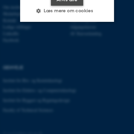
Om instituttet
Uddannelser MPE
Læs mere om cookies
Medarbejdere
Civilingeniør
Kontakt
Diplomingeniør
Ledige stillinger
Adgangskursus
LinkedIn
AU Kursuskatalog
Nødvendige
Statistiske
Marketing
Facebook
Funktionelle
Uklassificerede
GENVEJE
Nødvendige cookies hjælper
med at gøre hjemmesiden
Institut for Bio- og Kemiteknologi
brugbar ved at aktivere nogle
Institut for Elektro- og Computerteknologi
grundlæggende funktioner
som navigation mm.
Institut for Byggeri og Bygningsdesign
Hjemmesiden kan ikke
Faculty of Technical Sciences
fungerer uden disse cookies.
©
—
Cookies på au.dk