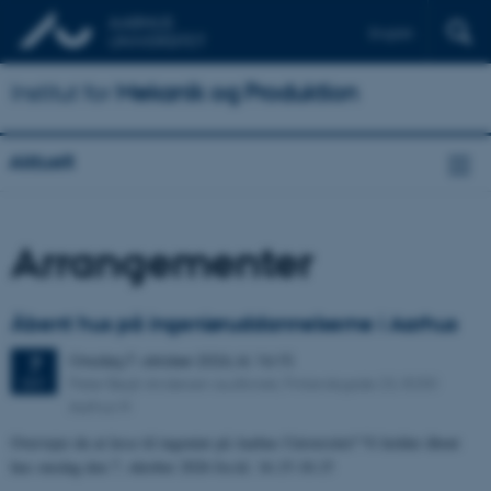
English
Institut for
Mekanik og Produktion
Aktuelt
Arrangementer
Åbent hus på ingeniøruddannelserne i Aarhus
Onsdag
7.
oktober 2026,
kl. 16:15
7
Peter Bøgh Andersen auditoriet, Finlandsgade 23, 8200
OKT.
Aarhus N
Overvejer du at læse til ingeniør på Aarhus Universitet? Vi holder åbent
hus onsdag den 7. oktober 2026 fra kl. 16.15-18.15