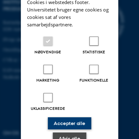
INSTITUT FOR MEKANIK OG
Cookies i webstedets footer.
PRODUKTION
Universitetet bruger egne cookies og
cookies sat af vores
Katrinebjergvej 89 G-F
samarbejdspartnere.
8200 Aarhus N
Øvrige adresser og kort
Omstilling tlf.: +45 87 15 00 00
NØDVENDIGE
STATISTISKE
CVR-nr: 31119103
EAN-nummer: 5798000433861
Stedkode: 6341
MARKETING
FUNKTIONELLE
UKLASSIFICEREDE
Accepter alle
OM OS
UDDANNELSER
Afvis alle