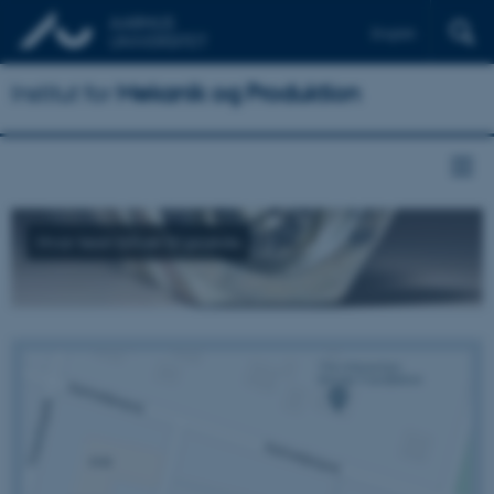
English
Institut for
Mekanik og Produktion
Hvor teori bliver til praksis