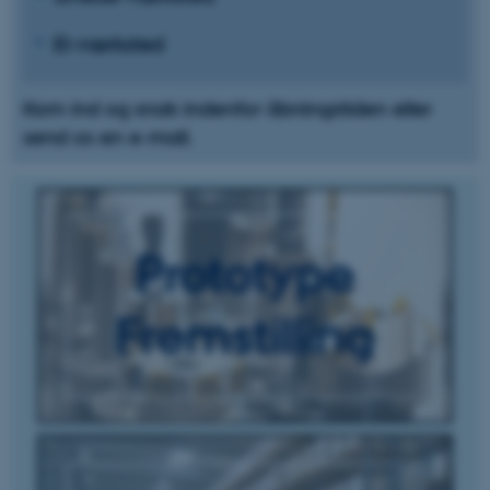
El-værksted
Kom ind og snak indenfor åbningstiden eller
send os en e-mail.