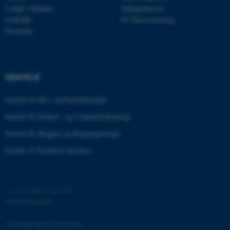
Ledige stillinger
Adgangskursus
LinkedIn
AU Kursuskatalog
esctx
Microsoft Corporation
.login.microsoftonline.com
Facebook
fpc
Microsoft Corporation
login.microsoftonline.com
GENVEJE
__cf_bm
Cloudflare Inc.
.pure.au.dk
Institut for Bio- og Kemiteknologi
Institut for Elektro- og Computerteknologi
__cf_bm
Cloudflare Inc.
Institut for Byggeri og Bygningsdesign
.linkedin.com
Faculty of Technical Sciences
__cf_bm
Cloudflare Inc.
.twitter.com
©
—
Cookies på au.dk
Privatlivspolitik
Tilgængelighedserklæring