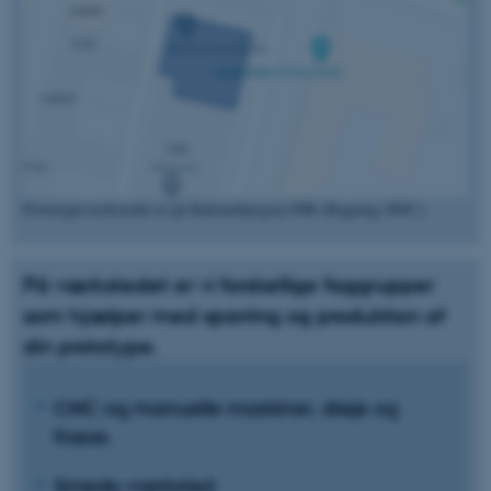
Prototypeværkstedet er på Katrinebjergvej 89B (Bygning 589C).
På værkstedet er vi forskellige faggrupper
som hjælper med sparring og produktion af
din prototype.
CNC og manuelle maskiner, dreje og
fræse.
Smede-værksted