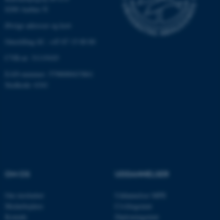
8200 Aarhus N
Øvrige adresser og kort
Omstilling tlf.: +45 87 15 00 00
CVR-nr: 31119103
EAN-nummer: 5798000433861
ASP.NET_SessionId
Microsoft Corporation
Stedkode: 6341
.au.dk
JSESSIONID
Oracle Corporation
.au.dk
OM OS
UDDANNELSER
ARRAffinity
Microsoft Corporation
.mitstudie.au.dk
Om instituttet
Uddannelser MPE
Medarbejdere
Civilingeniør
Kontakt
Diplomingeniør