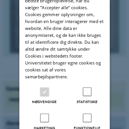
bedste brugeroplevelse, når du
vælger ”Accepter alle” cookies.
Cookies gemmer oplysninger om,
hvordan en bruger interagerer med et
website. Alle dine data er
anonymiseret, og de kan ikke bruges
til at identificere dig direkte. Du kan
altid ændre dit samtykke under
Cookies i webstedets footer.
Universitetet bruger egne cookies og
cookies sat af vores
samarbejdspartnere.
Kontakt værksted
Metal@mpe.au.dk
NØDVENDIGE
STATISTISKE
Åbningstider
MARKETING
FUNKTIONELLE