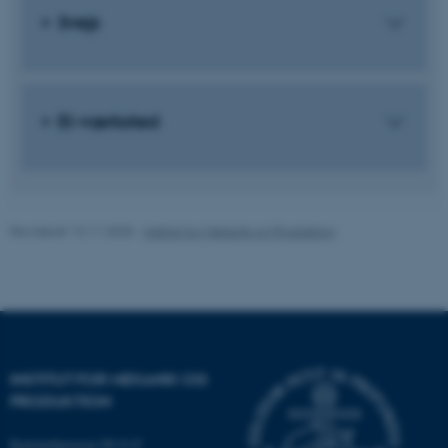
brugbar ved at aktivere nogle
Svejs
grundlæggende funktioner
som navigation mm.
Hjemmesiden kan ikke
fungerer uden disse cookies.
El-værksted
Navn
Udbyder / Domæne
be_typo_user
Revideret 13.11.2025
-
Institut for Mekanik og Produktion
TYPO3 Association
.au.dk
fe_typo_user
Typo3 Association
.au.dk
INSTITUT FOR MEKANIK OG
PRODUKTION
Katrinebjergvej 89 G-F