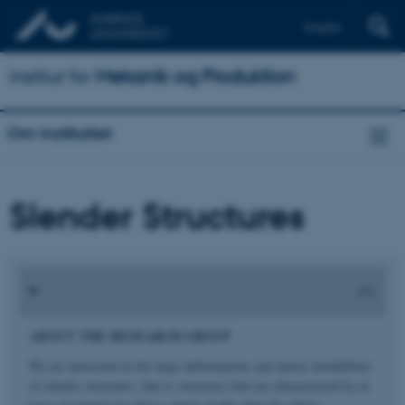
English
Institut for
Mekanik og Produktion
Om instituttet
Slender Structures
ABOUT THE RESEARCH GROUP
We are interested in the large deformations and elastic instabilities
of slender structures, that is structures that are characterized by at