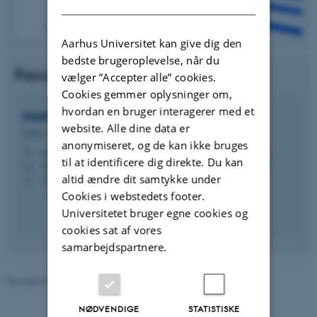
Aarhus Universitet kan give dig den
bedste brugeroplevelse, når du
Faculty
vælger ”Accepter alle” cookies.
Cookies gemmer oplysninger om,
hvordan en bruger interagerer med et
Matteo
Pezzulla
website. Alle dine data er
Lektor
anonymiseret, og de kan ikke bruges
matt@mpe.au.dk
M
til at identificere dig direkte. Du kan
5132, 249
H
altid ændre dit samtykke under
+4520697522
P
Cookies i webstedets footer.
Universitetet bruger egne cookies og
cookies sat af vores
samarbejdspartnere.
Revideret 13.11.2025
-
Matteo Pezzulla
NØDVENDIGE
STATISTISKE