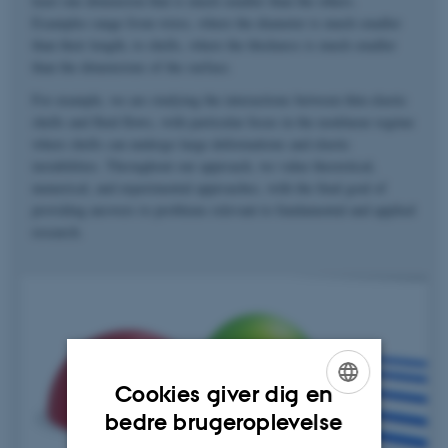
least one dimension that is much smaller than the others.
Examples range from wires, where the diameter is much smaller
than their length, to shells, where the thickness is much smaller
than the dimensions of the surface.
For example, we are studying the interactions between thin elastic
shells and fluid flows, with particular focus in the nonlinear regime
where shells can undergo large deformations and elastic
instabilities. Throughout our approach, we value theoretical,
numerical, and experimental approaches, with the final goal of
providing answers to problems relevant to fundamental and applied
research.
Cookies giver dig en
ENGLISH
bedre brugeroplevelse
DANISH