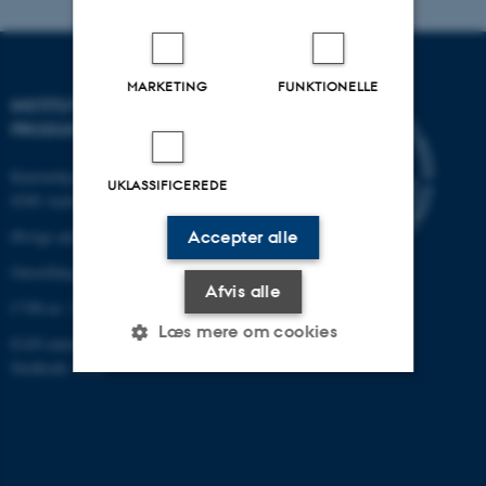
MARKETING
FUNKTIONELLE
INSTITUT FOR MEKANIK OG
PRODUKTION
Katrinebjergvej 89 G-F
UKLASSIFICEREDE
8200 Aarhus N
Øvrige adresser og kort
Accepter alle
Omstilling tlf.: +45 87 15 00 00
Afvis alle
CVR-nr: 31119103
Læs mere om cookies
EAN-nummer: 5798000433861
Stedkode: 6341
Nødvendige
Statistiske
Marketing
Funktionelle
Uklassificerede