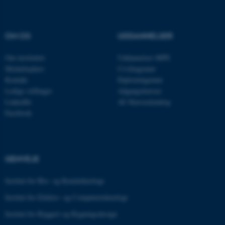
Nødvendige cookies hjælper
OM OS
UDDANNELSER
med at gøre hjemmesiden
brugbar ved at aktivere nogle
Om instituttet
Uddannelser MPE
grundlæggende funktioner
Medarbejdere
Civilingeniør
som navigation mm.
Kontakt
Diplomingeniør
Hjemmesiden kan ikke
Ledige stillinger
Adgangskursus
fungerer uden disse cookies.
LinkedIn
AU Kursuskatalog
Facebook
Navn
Udbyder / Domæne
be_typo_user
GENVEJE
TYPO3 Association
.au.dk
Institut for Bio- og Kemiteknologi
Institut for Elektro- og Computerteknologi
fe_typo_user
Typo3 Association
Institut for Byggeri og Bygningsdesign
.au.dk