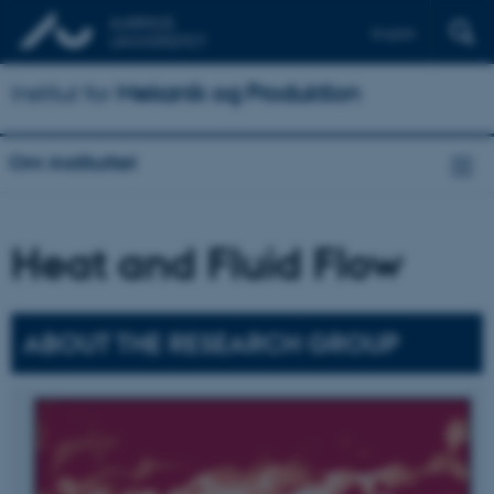
English
Institut for
Mekanik og Produktion
Om instituttet
Heat and Fluid Flow
ABOUT THE RESEARCH GROUP