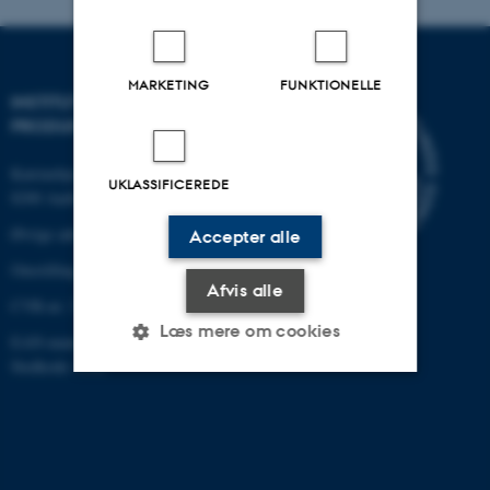
MARKETING
FUNKTIONELLE
INSTITUT FOR MEKANIK OG
PRODUKTION
Katrinebjergvej 89 G-F
UKLASSIFICEREDE
8200 Aarhus N
Øvrige adresser og kort
Accepter alle
Omstilling tlf.: +45 87 15 00 00
Afvis alle
CVR-nr: 31119103
Læs mere om cookies
EAN-nummer: 5798000433861
Stedkode: 6341
Nødvendige
Statistiske
Marketing
Funktionelle
Uklassificerede