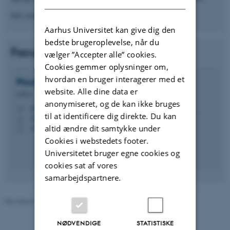
Fall semester:
Heat Transfer
(2020 - present)
Aarhus Universitet kan give dig den
bedste brugeroplevelse, når du
Faculty
vælger ”Accepter alle” cookies.
Cookies gemmer oplysninger om,
hvordan en bruger interagerer med et
Pourya
Forooghi
website. Alle dine data er
Lektor
anonymiseret, og de kan ikke bruges
forooghi@mpe.au.dk
M
til at identificere dig direkte. Du kan
5132, 153a
H
+4593522303
altid ændre dit samtykke under
P
Cookies i webstedets footer.
Universitetet bruger egne cookies og
cookies sat af vores
samarbejdspartnere.
Revideret 21.05.2026
-
Pourya Forooghi
NØDVENDIGE
STATISTISKE