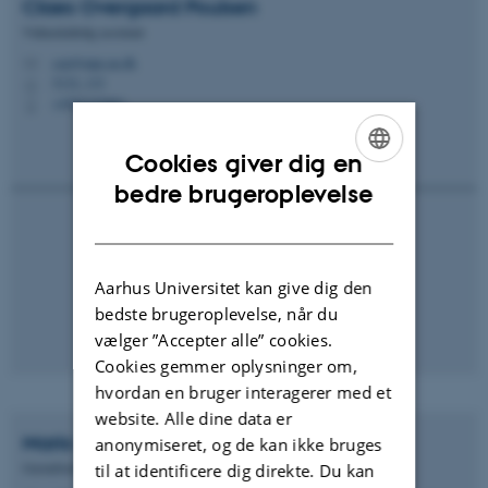
Claes Overgaard
Poulsen
Videnskabelig assistent
cop@mpe.au.dk
M
5132, 133
H
+4587153061
P
Cookies giver dig en
ENGLISH
bedre brugeroplevelse
DANISH
Aarhus Universitet kan give dig den
bedste brugeroplevelse, når du
vælger ”Accepter alle” cookies.
Cookies gemmer oplysninger om,
hvordan en bruger interagerer med et
website. Alle dine data er
Mario Javier
Rincón
anonymiseret, og de kan ikke bruges
Gæsteforsker
til at identificere dig direkte. Du kan