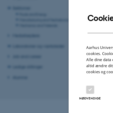
Sektioner
Fluids and Energy
Cookie
Manufacturing and Mechatronics
Mechanics and Materials
Medarbejdere
Laboratorier og værksteder
Aarhus Univers
cookies. Cooki
Job and career
Alle dine data 
altid ændre di
Ledige stillinger
cookies og coo
Alumne
Trapped acoustic m
Revideret 19.12
NØDVENDIGE