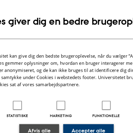
s giver dig en bedre brugerop
itet kan give dig den bedste brugeroplevelse, når du vælger ”A
es gemmer oplysninger om, hvordan en bruger interagerer med
er anonymiseret, og de kan ikke bruges til at identificere dig d
t samtykke under Cookies i webstedets footer. Universitetet br
kies sat af vores samarbejdspartnere.
ode in a cylindrical waveguide with a shallow cavity. Credit Mikael A. Langthjem.
.2023
-
Mikael Andersen Langthjem
STATISTISKE
MARKETING
FUNKTIONELLE
Afvis alle
Accepter alle