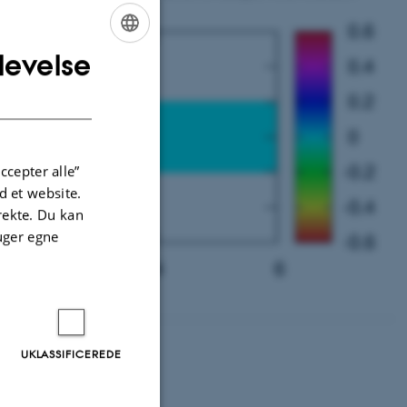
levelse
ENGLISH
DANISH
ccepter alle”
 et website.
irekte. Du kan
uger egne
UKLASSIFICEREDE