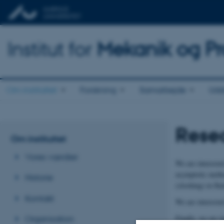
Institut for
Mekanik og Pr
Om instituttet
Forskning
Samarbejde
Udd
Rese
Om instituttet
Vores værdier
We are interested
asymptotic metho
Historie
(sloshing) in flu
Kontakt
We are interested
Finally, we are i
Organisation