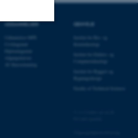
UDDANNELSER
GENVEJE
Uklassificerede
Uddannelser MPE
Institut for Bio- og
Civilingeniør
Kemiteknologi
Diplomingeniør
Institut for Elektro- og
Adgangskursus
ere nogle
Computerteknologi
AU Kursuskatalog
rer uden disse
Institut for Byggeri og
Bygningsdesign
Faculty of Technical Sciences
 vores CMS-udbyder,
©
—
Cookies på au.dk
identificere en backend-
bruger er logget ind i
Privatlivspolitik
rbundet med Typo3-
Tilgængelighedserklæring
emet. Det bruges generelt