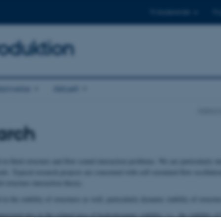
Til studerende
Til
oduktion
annelse
Aktuelt
Institut
arch
 in fluid-structure and flow-sound interaction problems. We are particularly int
ds. Typical research projects are concerned with self-sustained flow oscillati
id-structure interaction theory.
 in the stability of structures as well, particularly dynamic stability of struct
nterested also in the related area of hydrodynamic stability, i.e., the stability o