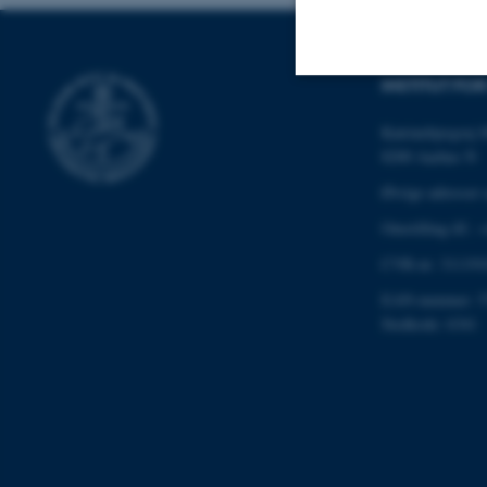
INSTITUT F
Nødvendige
Katrinebjergvej 
8200 Aarhus N
Øvrige adresser 
Nødvendige cooki
Omstilling tlf.:
grundlæggende fu
cookies.
CVR-nr: 311191
EAN-nummer: 5
Stedkode: 6341
Navn
be_typo_user
fe_typo_user