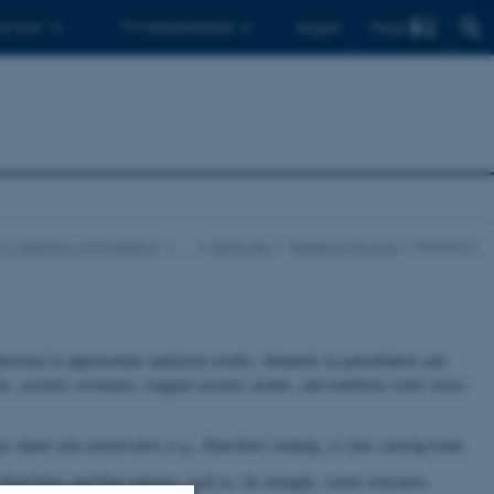
Find
 ph.d.er
Til medarbejdere
English
 for Mekanik og Produktion
…
Sektioner
Research Groups
Research
erested in approximate analytical results, obtained via perturbation and
ons, acoustic resonance, trapped acoustic modes, and nonlinear water waves
ures under non-conservative (e.g., fluid flow) loading, or time-varying loads.
f fluid flows and flow patterns, such as, for example, vortex structures.