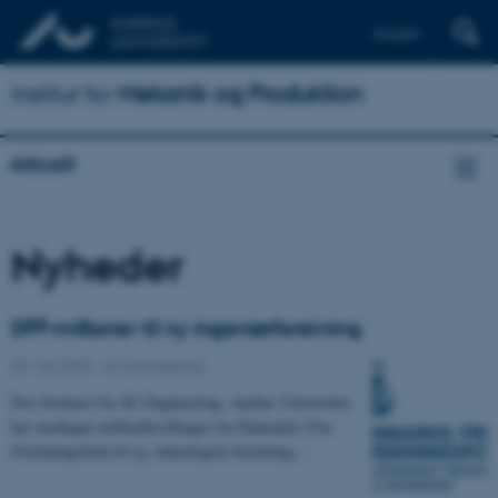
English
Institut for
Mekanik og Produktion
Aktuelt
Nyheder
DFF-millioner til ny ingeniørforskning
20. maj 2022
-
AU Engineering
Fire forskere fra AU Engineering, Aarhus Universitet,
har modtaget millionbevillinger fra Danmarks Frie
Forskningsfond til ny, teknologisk forskning.…