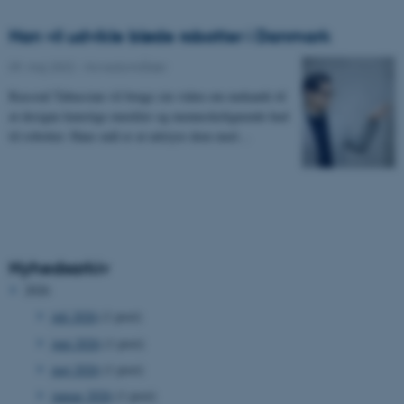
Han vil udvikle bløde robotter i Danmark
09. maj 2022
-
Hovedområder
Rassoul Tabassian vil bruge sin viden om mekanik til
at designe kunstige muskler og menneskelignende hud
til robotter. Hans mål er at udstyre dem med…
Nyhedsarkiv
2026
juli 2026
(1 post)
juni 2026
(1 post)
maj 2026
(1 post)
januar 2026
(1 post)