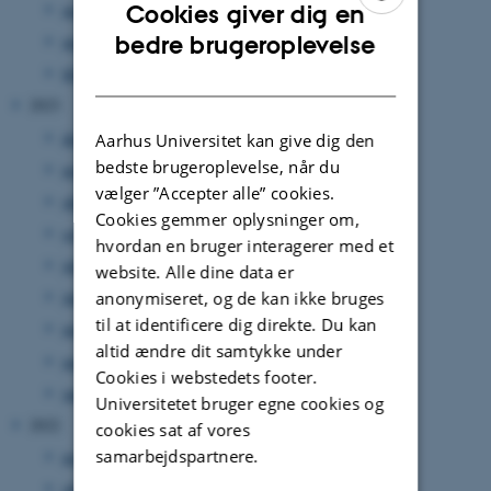
maj 2024
(3 poster)
Cookies giver dig en
ENGLISH
bedre brugeroplevelse
marts 2024
(3 poster)
februar 2024
(1 post)
DANISH
2023
december 2023
(1 post)
Aarhus Universitet kan give dig den
bedste brugeroplevelse, når du
november 2023
(3 poster)
vælger ”Accepter alle” cookies.
oktober 2023
(1 post)
Cookies gemmer oplysninger om,
september 2023
(1 post)
hvordan en bruger interagerer med et
juli 2023
(3 poster)
website. Alle dine data er
juni 2023
(2 poster)
anonymiseret, og de kan ikke bruges
til at identificere dig direkte. Du kan
maj 2023
(2 poster)
altid ændre dit samtykke under
marts 2023
(3 poster)
Cookies i webstedets footer.
januar 2023
(3 poster)
Universitetet bruger egne cookies og
2022
cookies sat af vores
samarbejdspartnere.
november 2022
(3 poster)
oktober 2022
(2 poster)