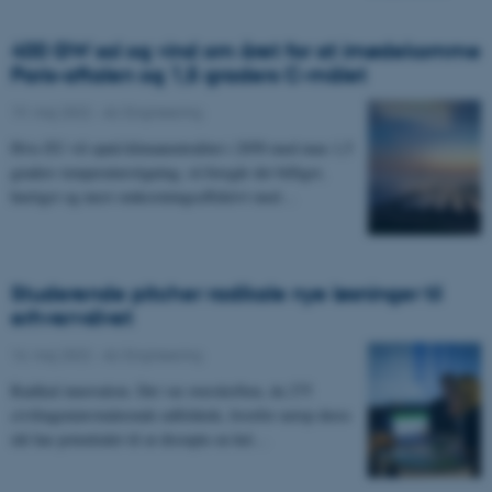
400 GW sol og vind om året for at imødekomme
Paris-aftalen og 1,5 graders C-målet
19. maj 2022
-
AU Engineering
Hvis EU vil opnå klimaneutralitet i 2050 med max 1,5
graders temperaturstigning, så foregår det billigst,
hurtigst og mest omkostningseffektivt med…
Studerende pitcher radikale nye løsninger til
erhvervslivet
16. maj 2022
-
AU Engineering
Radikal innovation. Det var overskriften, da 275
civilingeniørstuderende udfoldede, hvorfor netop deres
idé har potentialet til at disrupte en hel…