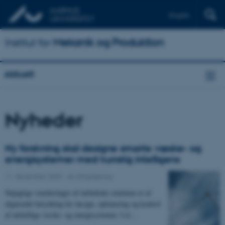
English
Institut for
Mekanik og Produktion
Aktuelt
Nyheder
Ny forskning skal designe smarte væske- og
energisystemer med kunstig intelligens
11. december 2023
-
AU Engineering
Nøjagtige simuleringer af turbulente strømme er af
afgørende betydning for design, optimering og kontrol
af adskillige væske- og energisystemer. I et…