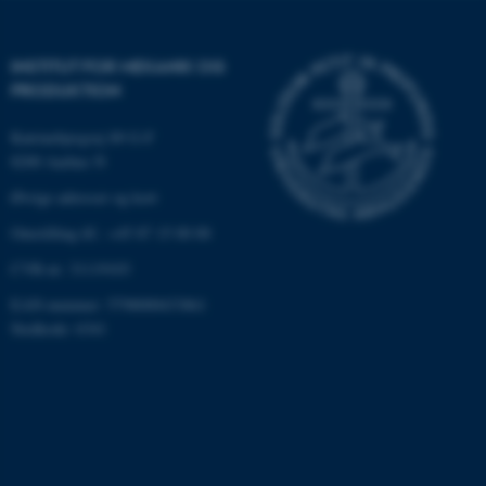
Navn
Udbyder / Domæne
INSTITUT FOR MEKANIK OG
be_typo_user
TYPO3 Association
PRODUKTION
.au.dk
Katrinebjergvej 89 G-F
8200 Aarhus N
fe_typo_user
Typo3 Association
Øvrige adresser og kort
.au.dk
Omstilling tlf.: +45 87 15 00 00
CVR-nr: 31119103
EAN-nummer: 5798000433861
Stedkode: 6341