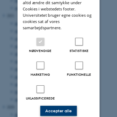
februar 2022
(1 post)
altid ændre dit samtykke under
januar 2022
(2 poster)
Cookies i webstedets footer.
Universitetet bruger egne cookies og
2021
cookies sat af vores
december 2021
(1 post)
samarbejdspartnere.
oktober 2021
(1 post)
september 2021
(1 post)
august 2021
(2 poster)
NØDVENDIGE
STATISTISKE
juli 2021
(1 post)
juni 2021
(1 post)
maj 2021
(1 post)
MARKETING
FUNKTIONELLE
april 2021
(1 post)
marts 2021
(5 poster)
februar 2021
(3 poster)
UKLASSIFICEREDE
januar 2021
(4 poster)
2020
Accepter alle
december 2020
(1 post)