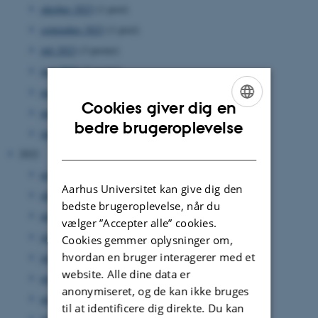
oktober 2023
(1 post)
september 2023
(1 post)
juli 2023
(3 poster)
juni 2023
(2 poster)
maj 2023
(2 poster)
Cookies giver dig en
marts 2023
(3 poster)
ENGLISH
bedre brugeroplevelse
januar 2023
(3 poster)
DANISH
2022
november 2022
(3 poster)
Aarhus Universitet kan give dig den
oktober 2022
(2 poster)
bedste brugeroplevelse, når du
august 2022
(5 poster)
vælger ”Accepter alle” cookies.
juli 2022
(1 post)
Cookies gemmer oplysninger om,
hvordan en bruger interagerer med et
juni 2022
(2 poster)
website. Alle dine data er
maj 2022
(4 poster)
anonymiseret, og de kan ikke bruges
april 2022
(1 post)
til at identificere dig direkte. Du kan