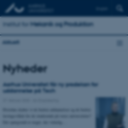
English
Institut for
Mekanik og Produktion
Aktuelt
Nyheder
Aarhus Universitet får ny prodekan for
uddannelse på Tech
27. februar 2025
-
AU Engineering
Hvordan skaber vi de bedste uddannelser og de bedste
læringsvilkår for de studerende på vores universiteter?
Det spørgsmål er noget, der virkelig…