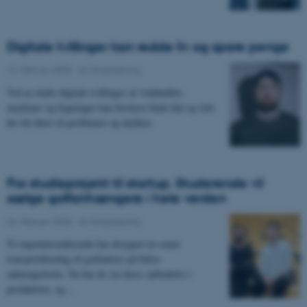
Digitale tvillinger kan redde liv og spare penge
10. februar 2025
-
AU Engineering
Ved at skabe digitale tvillinger af vindmøller,
maskiner og bygninger kan forskere finde fejl og slid,
før det fører til problemer og ulykker.
Fra studieprojekt til startup. Studerende vil
sælge golfanhængere i hele verden
04. februar 2025
-
AU Engineering
To ingeniørstuderende har designet en smart
transportløsning til golfudstyr på bilers
anhængertræk. Nu har de sat deres opfindelse i
produktion, og…