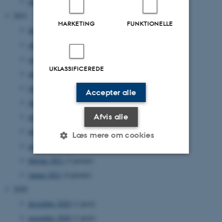
januar 2022
(2 poster)
2021
MARKETING
FUNKTIONELLE
december 2021
(1 post)
oktober 2021
(1 post)
september 2021
(1 post)
UKLASSIFICEREDE
august 2021
(2 poster)
juli 2021
(1 post)
Accepter alle
juni 2021
(1 post)
Afvis alle
maj 2021
(1 post)
april 2021
(1 post)
Læs mere om cookies
marts 2021
(5 poster)
februar 2021
(3 poster)
Nødvendige
Statistiske
Marketing
januar 2021
(4 poster)
2020
Funktionelle
Uklassificerede
december 2020
(1 post)
november 2020
(1 post)