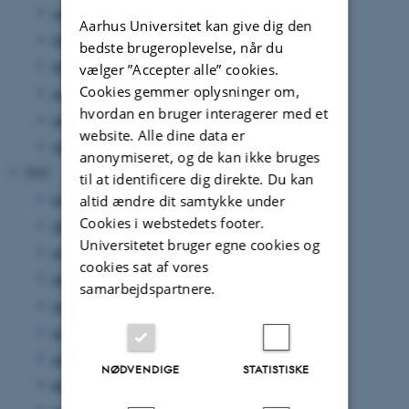
september 2023
(1 post)
Aarhus Universitet kan give dig den
juli 2023
(3 poster)
bedste brugeroplevelse, når du
juni 2023
(2 poster)
vælger ”Accepter alle” cookies.
Cookies gemmer oplysninger om,
maj 2023
(2 poster)
hvordan en bruger interagerer med et
marts 2023
(3 poster)
website. Alle dine data er
januar 2023
(3 poster)
anonymiseret, og de kan ikke bruges
2022
til at identificere dig direkte. Du kan
november 2022
(3 poster)
altid ændre dit samtykke under
Cookies i webstedets footer.
oktober 2022
(2 poster)
Universitetet bruger egne cookies og
august 2022
(5 poster)
cookies sat af vores
juli 2022
(1 post)
samarbejdspartnere.
juni 2022
(2 poster)
maj 2022
(4 poster)
april 2022
(1 post)
NØDVENDIGE
STATISTISKE
februar 2022
(1 post)