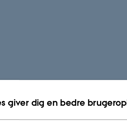
s giver dig en bedre brugerop