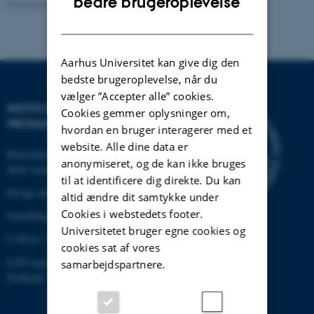
bedre brugeroplevelse
Revideret 22.02.2024
-
Institut for Mekanik og Produktion
DANISH
Aarhus Universitet kan give dig den
bedste brugeroplevelse, når du
vælger ”Accepter alle” cookies.
INSTITUT FOR MEKANIK OG
Cookies gemmer oplysninger om,
PRODUKTION
hvordan en bruger interagerer med et
website. Alle dine data er
Katrinebjergvej 89 G-F
anonymiseret, og de kan ikke bruges
8200 Aarhus N
til at identificere dig direkte. Du kan
Øvrige adresser og kort
altid ændre dit samtykke under
Cookies i webstedets footer.
Omstilling tlf.: +45 87 15 00 00
Universitetet bruger egne cookies og
CVR-nr: 31119103
cookies sat af vores
EAN-nummer: 5798000433861
samarbejdspartnere.
Stedkode: 6341