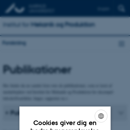
English
Institut for
Mekanik og Produktion
Forskning
Publikationer
Her finder du en samlet liste over de publikationer, som er lavet af
medarbejdere ved Institut for Mekanik og Produktion for eksempel
tidsskriftsartikler, bøger, rapporter m.v.
Publikationsliste
Cookies giver dig en
ENGLISH