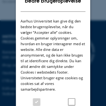
bedre brugeroplevelse
Revideret 22.02.2024
-
Institut for Mekanik og Produktion
DANISH
Aarhus Universitet kan give dig den
bedste brugeroplevelse, når du
vælger ”Accepter alle” cookies.
INSTITUT FOR MEKANIK OG
Cookies gemmer oplysninger om,
PRODUKTION
hvordan en bruger interagerer med et
website. Alle dine data er
Katrinebjergvej 89 G-F
anonymiseret, og de kan ikke bruges
8200 Aarhus N
til at identificere dig direkte. Du kan
Øvrige adresser og kort
altid ændre dit samtykke under
Cookies i webstedets footer.
Omstilling tlf.: +45 87 15 00 00
Universitetet bruger egne cookies og
CVR-nr: 31119103
cookies sat af vores
EAN-nummer: 5798000433861
samarbejdspartnere.
Stedkode: 6341