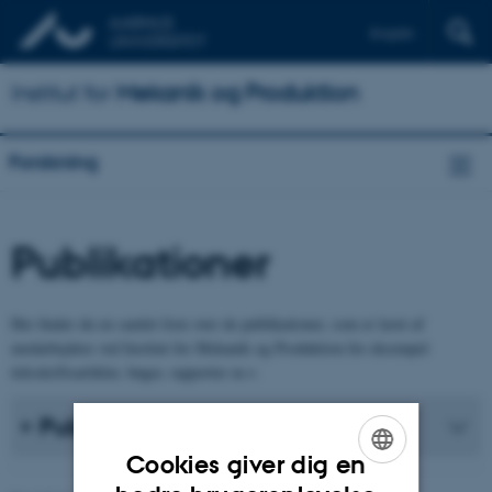
English
Institut for
Mekanik og Produktion
Forskning
Publikationer
Her finder du en samlet liste over de publikationer, som er lavet af
medarbejdere ved Institut for Mekanik og Produktion for eksempel
tidsskriftsartikler, bøger, rapporter m.v.
Publikationsliste
Cookies giver dig en
ENGLISH