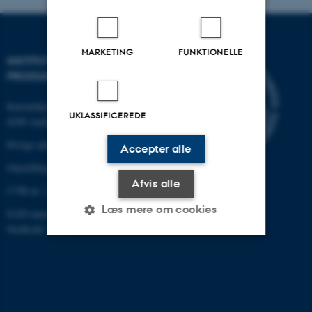
MARKETING
FUNKTIONELLE
INSTITUT FOR MEKANIK OG
PRODUKTION
Katrinebjergvej 89 G-F
UKLASSIFICEREDE
8200 Aarhus N
Øvrige adresser og kort
Accepter alle
Omstilling tlf.: +45 87 15 00 00
Afvis alle
CVR-nr: 31119103
Læs mere om cookies
EAN-nummer: 5798000433861
Stedkode: 6341
Nødvendige
Statistiske
Marketing
Funktionelle
Uklassificerede