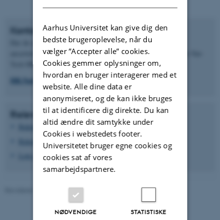
Aarhus Universitet kan give dig den
Kontakt
bedste brugeroplevelse, når du
Har du spørgsmål i forbindelse med ansøgning eller
vælger ”Accepter alle” cookies.
ansættelsesprocedurer kan du skrive til den fælles postkasse for Nat-
Cookies gemmer oplysninger om,
Tech HR:
hvordan en bruger interagerer med et
HR.Nattech@au.dk
website. Alle dine data er
anonymiseret, og de kan ikke bruges
til at identificere dig direkte. Du kan
Relevante links
altid ændre dit samtykke under
Rekrutteringsværktøjer til VIP
Cookies i webstedets footer.
Rekrutteringsværktøjer til TAP
Universitetet bruger egne cookies og
Love og regler
cookies sat af vores
samarbejdspartnere.
Revideret 19.12.2023
-
AU Engineering
NØDVENDIGE
STATISTISKE