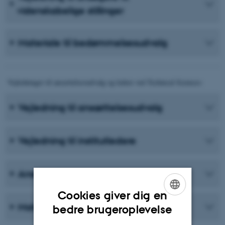
videnskabelige stillinger
Materiale til bedømmelsesudvalg
Vejledninger til ansættelsesudvalg og ledere ved Technical Sciences:
Vejledning til ansættelsesudvalg
Vejledning til institutledere
Ansættelsesprincipper
Cookies giver dig en
ENGLISH
Materiale til ansættende leder
bedre brugeroplevelse
DANISH