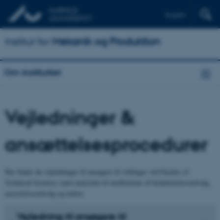
English
Institut for
Mekanik og Produktion
Om instituttet
Vejledninger &
ansættelsesprocedurer
Her finder du vejledninger til ansøgere til stillinger ved Faculty of
Technical Sciences samt materiale til medlemmer af bedømmelsesudvalg,
ansættelsesudvalg og ledere.
Vejledning til ansøgere til