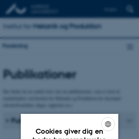
English
Institut for
Mekanik og Produktion
Forskning
Publikationer
Her finder du en samlet liste over de publikationer, som er lavet af
medarbejdere ved Institut for Mekanik og Produktion for eksempel
tidsskriftsartikler, bøger, rapporter m.v.
Publikationsliste
Cookies giver dig en
ENGLISH