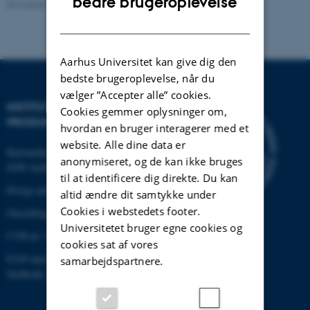
bedre brugeroplevelse
Revideret 22.02.2024
-
Institut for Mekanik og Produktion
DANISH
Aarhus Universitet kan give dig den
bedste brugeroplevelse, når du
vælger ”Accepter alle” cookies.
INSTITUT FOR MEKANIK OG
Cookies gemmer oplysninger om,
PRODUKTION
hvordan en bruger interagerer med et
website. Alle dine data er
Katrinebjergvej 89 G-F
anonymiseret, og de kan ikke bruges
8200 Aarhus N
til at identificere dig direkte. Du kan
Øvrige adresser og kort
altid ændre dit samtykke under
Cookies i webstedets footer.
Omstilling tlf.: +45 87 15 00 00
Universitetet bruger egne cookies og
CVR-nr: 31119103
cookies sat af vores
EAN-nummer: 5798000433861
samarbejdspartnere.
Stedkode: 6341