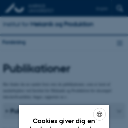
English
Institut for
Mekanik og Produktion
Forskning
Publikationer
Her finder du en samlet liste over de publikationer, som er lavet af
medarbejdere ved Institut for Mekanik og Produktion for eksempel
tidsskriftsartikler, bøger, rapporter m.v.
Publikationsliste
Cookies giver dig en
ENGLISH