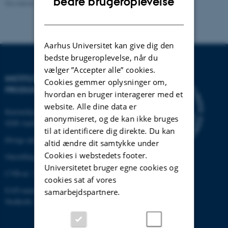
bedre brugeroplevelse
Revideret 22.02.2024
-
Institut for Mekanik og Produktion
DANISH
Aarhus Universitet kan give dig den
bedste brugeroplevelse, når du
vælger ”Accepter alle” cookies.
INSTITUT FOR MEKANIK OG
Cookies gemmer oplysninger om,
PRODUKTION
hvordan en bruger interagerer med et
website. Alle dine data er
Katrinebjergvej 89 G-F
anonymiseret, og de kan ikke bruges
8200 Aarhus N
til at identificere dig direkte. Du kan
Øvrige adresser og kort
altid ændre dit samtykke under
Cookies i webstedets footer.
Omstilling tlf.: +45 87 15 00 00
Universitetet bruger egne cookies og
CVR-nr: 31119103
cookies sat af vores
EAN-nummer: 5798000433861
samarbejdspartnere.
Stedkode: 6341