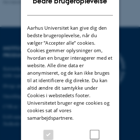
bedre brugeroplevelse
Revideret 22.02.2024
-
Institut for Mekanik og Produktion
DANISH
Aarhus Universitet kan give dig den
bedste brugeroplevelse, når du
vælger ”Accepter alle” cookies.
INSTITUT FOR MEKANIK OG
Cookies gemmer oplysninger om,
PRODUKTION
hvordan en bruger interagerer med et
website. Alle dine data er
Katrinebjergvej 89 G-F
anonymiseret, og de kan ikke bruges
8200 Aarhus N
til at identificere dig direkte. Du kan
Øvrige adresser og kort
altid ændre dit samtykke under
Cookies i webstedets footer.
Omstilling tlf.: +45 87 15 00 00
Universitetet bruger egne cookies og
CVR-nr: 31119103
cookies sat af vores
EAN-nummer: 5798000433861
samarbejdspartnere.
Stedkode: 6341