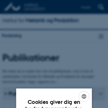
English
Institut for
Mekanik og Produktion
Forskning
Publikationer
Her finder du en samlet liste over de publikationer, som er lavet af
medarbejdere ved Institut for Mekanik og Produktion for eksempel
tidsskriftsartikler, bøger, rapporter m.v.
Publikationsliste
Cookies giver dig en
ENGLISH