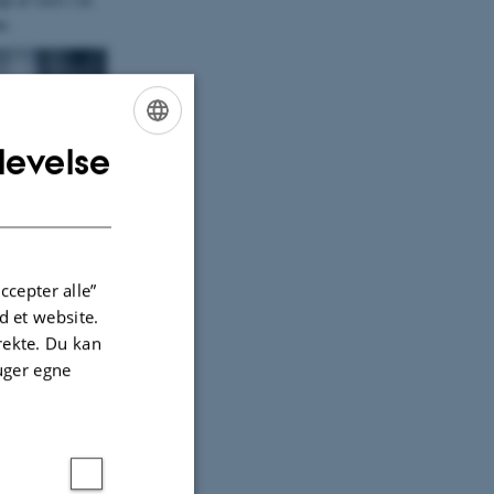
n.
levelse
ENGLISH
DANISH
ccepter alle”
 et website.
irekte. Du kan
uger egne