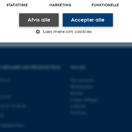
STATISTISKE
MARKETING
FUNKTIONELLE
mmer man med en ny tilgang til tingene", Martin Holse, Ingeniørstuderende. Foto Lars
Afvis alle
Accepter alle
.2023
-
Institut for Mekanik og Produktion
Læs mere om cookies
Statistiske
Marketing
Funktionelle
OR MEKANIK OG PRODUKTION
OM OS
es hjælper med at gøre hjemmesiden brugbar ved at aktiv
89 G-F
Om instituttet
nktioner som navigation mm. Hjemmesiden kan ikke funge
Medarbejdere
Kontakt
og kort
Ledige stillinger
 +45 87 15 00 00
LinkedIn
Facebook
03
Udbyder / Domæne
Udløb
Beskrivelse
798000433861
30
Denne cookie sættes af
TYPO3 Association
minutter
TYPO3, og bruges til at 
.au.dk