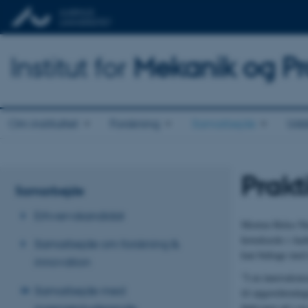
Institut for
Mekanik og Pr
Om instituttet
Forskning
Samarbejde
Udd
Prakt
Samarbejde
Erhvervskandidat
Morten Holse Nie
hovedsæde i Aarh
Samarbejde om forskning &
kan bidrage med 
innovation
”I en innovation
Samarbejde med
til opgaveløsnin
fødevarer på i e