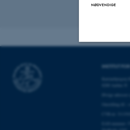
NØDVENDIGE
"Som praktikant ko
Revideret 19.12
Nødvendige
INSTITUT F
Nødvendige cooki
Katrinebjergvej 
grundlæggende fu
8200 Aarhus N
cookies.
Øvrige adresser 
Omstilling tlf.:
CVR-nr: 311191
Navn
EAN-nummer: 5
be_typo_user
Stedkode: 6341