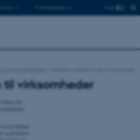
Find
 ph.d.er
Til medarbejdere
 på erhvervssamarbejde
Praktikanter overfører ny viden til virksomheder
n til virksomheder
ed Marel med
t praktikanter
r og nye tilgange
der og producerer
gt at være i en