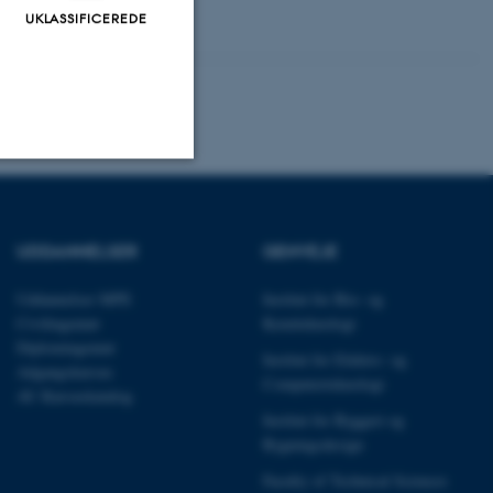
UKLASSIFICEREDE
 Kruse, AU Foto.
Uklassificerede
UDDANNELSER
GENVEJE
ere nogle
Uddannelser MPE
Institut for Bio- og
rer uden disse
Civilingeniør
Kemiteknologi
Diplomingeniør
Institut for Elektro- og
Adgangskursus
Computerteknologi
AU Kursuskatalog
Institut for Byggeri og
Bygningsdesign
 vores CMS-udbyder,
Faculty of Technical Sciences
identificere en backend-