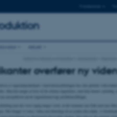
Til studerende
Til
oduktion
annelse
Aktuelt
Institut for Mekanik og Produktion
Samarbejde
Eksempler
ikanter overfører ny vide
lsen er ingeniørpraktikant i innovationsafdelingen hos den globale virksomh
us. Han har meget at lære af de erfarne ingeniører, men han mener samtidig, a
nye perspektiver på de ingeniørmæssige problemstillinger.
safdeling kan det være rigtig meget værd, at der kommer nye folk med nye idée
gen. Her bruger vi vores viden om teknologi til at ændre den måde, vi forarbej
n mere bæredygtig og økonomisk forsvarlig retning. For mig er det enormt vigti