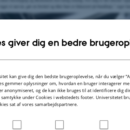
ager et ansvar, gør en forskel og ikke bare er fokuseret på bundlinje,” siger ha
s giver dig en bedre brugerop
itet kan give dig den bedste brugeroplevelse, når du vælger ”A
es gemmer oplysninger om, hvordan en bruger interagerer med
er anonymiseret, og de kan ikke bruges til at identificere dig d
t samtykke under Cookies i webstedets footer. Universitetet br
kies sat af vores samarbejdspartnere.