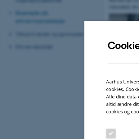
ingeniørstuderende
virksomhed, der t
Eksempler på
erhvervssamarbejde
Tilbud til skoler og gymnasier
Cookie
Erhvervskontakt
Aarhus Univers
cookies. Cooki
Alle dine data 
altid ændre di
cookies og coo