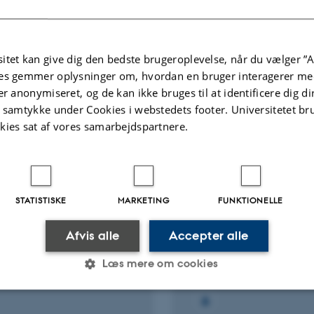
ællebedømt
Fagfællebedømt
Digital
Di
itet kan give dig den bedste brugeroplevelse, når du vælger ”A
version
ve
es gemmer oplysninger om, hvordan en bruger interagerer med
vedhæftet
v
er anonymiseret, og de kan ikke bruges til at identificere dig d
te projekter
Flere
t samtykke under Cookies i webstedets footer. Universitetet br
kies sat af vores samarbejdspartnere.
NINGSPROJEKT
FORSKNINGSPROJEKT
lopment of graphene-
Large-area Graphen
d high performance
Synthesis Technology
STATISTISKE
MARKETING
FUNKTIONELLE
ing material
Commercialization o
Graphene Flexible To
 2013
-
31. aug. 2014
Afvis alle
Accepter alle
Panel
1. maj 2013
-
30. apr. 2014
Læs mere om cookies