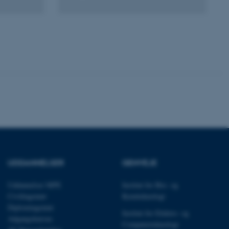
Uklassificerede
ere nogle
rer uden disse
 vores CMS-udbyder,
identificere en backend-
bruger er logget ind i
UDDANNELSER
GENVEJE
rbundet med Typo3-
emet. Det bruges generelt
ntifikator for at gøre det
Uddannelser MPE
Institut for Bio- og
præferencer, men i mange
 ikke nødvendigt, da det
Civilingeniør
Kemiteknologi
lt af platformen, skønt
Diplomingeniør
webstedsadministratorer. I
Institut for Elektro- og
dstillet til at blive
Adgangskursus
en browsersession. Det
Computerteknologi