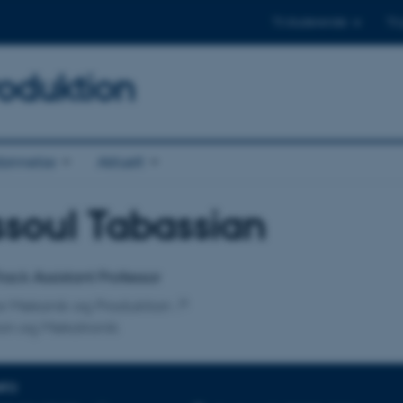
Til studerende
Til
oduktion
annelse
Aktuelt
soul Tabassian
tilknytning
rack Assistant Professor
 for Mekanik og Produktion
on og Mekatronik
NFO