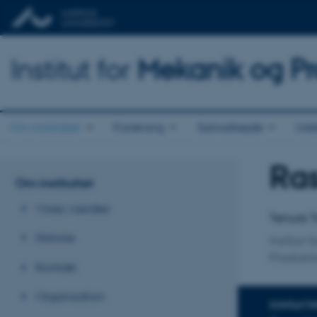
Institut for
Mekanik og Pr
Om instituttet
Forskning
Samarbejde
Udd
Ras
Titel
Om instituttet
Primær 
Vores værdier
Tenure T
Historie
Institut
Produkti
Kontakt
Organisation
KONTAKTI