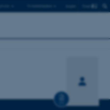
Find
 ph.d.er
Til medarbejdere
English
CV