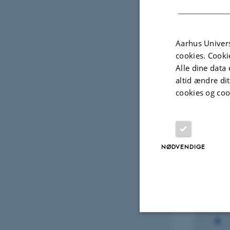
Fagf
Aarhus Univers
cookies. Cooki
Alle dine data 
Udvalg
altid ændre di
cookies og coo
FORSKNINGSPROJEKT
FORSK
Source technology of
Deve
graphene synthesis,
base
NØDVENDIGE
property control and applied
damp
devices
1. sep.
1. jan. 2014
-
31. dec. 2014