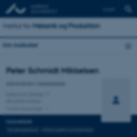
English
Institut for
Mekanik og Produktion
Om instituttet
Titel
Peter Schmidt Mikkelsen
Primær tilknytning
Administrativ medarbejder
Institut for Biologi
Akvatisk biologi
2 andre tilknytninger
FAGOMRÅDER
Nordøstgrønland
Arktisk logistik og infrastruktur