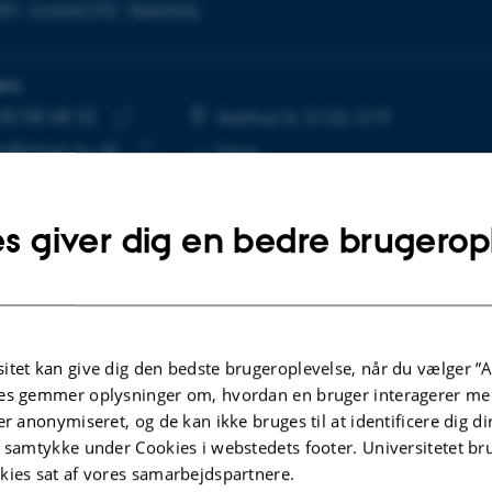
FEM
Anvendt CFD
Vejledning
NFO
30 58 68 32
UMMER
SE
Aarhus N, 5132-219
Kopier
ni@mpe.au.dk
Mere
telefonnummer
Kopier
mailadresse
s giver dig en bedre brugerop
Uddannelse
itet kan give dig den bedste brugeroplevelse, når du vælger ”A
es gemmer oplysninger om, hvordan en bruger interagerer med
lige kompetencer er inden for maskinkonstruktion med f
er anonymiseret, og de kan ikke bruges til at identificere dig d
 aided design. Det indbefatter linjen fra 3D modellering 
t samtykke under Cookies i webstedets footer. Universitetet br
kies sat af vores samarbejdspartnere.
el simulering med FEM og fluiddynamiske simuleringer me