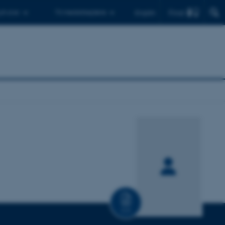
Find
 ph.d.er
Til medarbejdere
English
CV