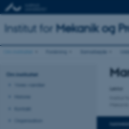
Institut for
Mekanik og Pr
Om instituttet
Forskning
Samarbejde
Udd
Mar
Titel
Om instituttet
Primær 
Vores værdier
Lektor
Historie
Institut
Mekanik 
Kontakt
Organisation
FAGOMRÅ