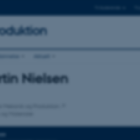
Til studerende
Til
oduktion
annelse
Aktuelt
tin Nielsen
tilknytning
 for Mekanik og Produktion
og Materialer
DER