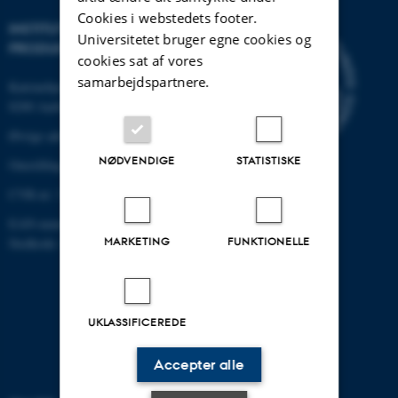
Cookies i webstedets footer.
INSTITUT FOR MEKANIK OG
Universitetet bruger egne cookies og
PRODUKTION
cookies sat af vores
samarbejdspartnere.
Katrinebjergvej 89 G-F
8200 Aarhus N
Øvrige adresser og kort
NØDVENDIGE
STATISTISKE
Omstilling tlf.: +45 87 15 00 00
CVR-nr: 31119103
EAN-nummer: 5798000433861
MARKETING
FUNKTIONELLE
Stedkode: 6341
UKLASSIFICEREDE
Accepter alle