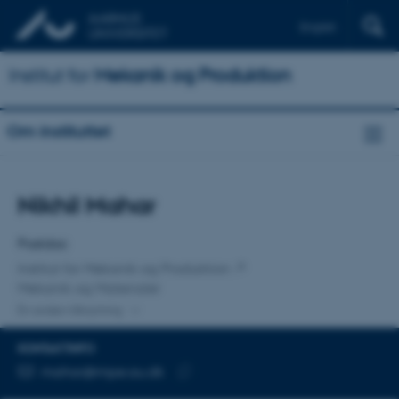
English
Institut for
Mekanik og Produktion
Om instituttet
Titel
Nikhil Mahar
Primær tilknytning
Postdoc
Institut for Mekanik og Produktion
Mekanik og Materialer
En anden tilknytning
KONTAKTINFO
MAILADRESSE
mahar@mpe.au.dk
Kopier