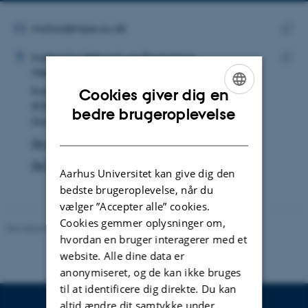
mailadresse
MAILADRESSE
mahar@mpe.au.dk
ADRESSE
Kopie
Nikhil Mahar
Institut for Mekanik og Produktion
maila
Mekanik og Materialer
Kopie
Katrinebjergvej 89F
adres
Cookies giver dig en
8200 Aarhus N
ENGLISH
bedre brugeroplevelse
Danmark
DANISH
Se på kort
Se Pure-profil
Aarhus Universitet kan give dig den
bedste brugeroplevelse, når du
vælger ”Accepter alle” cookies.
Cookies gemmer oplysninger om,
Revideret 19.12.2023
-
Institut for Mekanik og Produktion
hvordan en bruger interagerer med et
website. Alle dine data er
anonymiseret, og de kan ikke bruges
til at identificere dig direkte. Du kan
altid ændre dit samtykke under