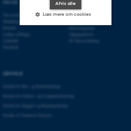
OM OS
UDDANNELSER
Afvis alle
Læs mere om cookies
Om instituttet
Uddannelser MPE
Medarbejdere
Civilingeniør
Kontakt
Diplomingeniør
Ledige stillinger
Adgangskursus
Nødvendige
Statistiske
Marketing
LinkedIn
AU Kursuskatalog
Facebook
Funktionelle
Uklassificerede
Nødvendige cookies hjælper
GENVEJE
med at gøre hjemmesiden
brugbar ved at aktivere nogle
Institut for Bio- og Kemiteknologi
grundlæggende funktioner
Institut for Elektro- og Computerteknologi
som navigation mm.
Institut for Byggeri og Bygningsdesign
Hjemmesiden kan ikke
fungerer uden disse cookies.
Faculty of Technical Sciences