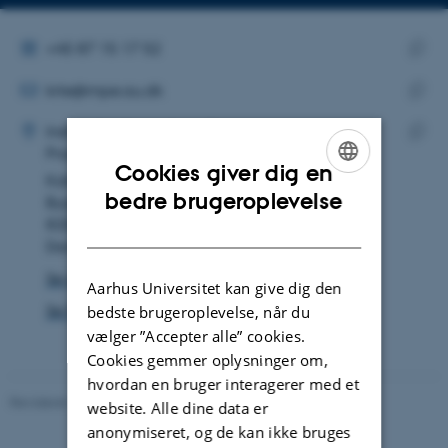
Kopier
Kopier
telefonnummer
mailadres
ALTERNATIVT TELEFONNUMMER
+45 87 15 17 52
MAILADRESSE
Kopie
krte@mpe.au.dk
telef
ADRESSE
Kopie
Kristine Telling
Institut for Mekanik og Produktion
maila
Produktion og Mekatronik
Kopie
Cookies giver dig en
Katrinebjergvej 89F
adres
ENGLISH
bedre brugeroplevelse
Bygning 5132, lokale 118
8200 Aarhus N
DANISH
Danmark
Se på kort
Aarhus Universitet kan give dig den
Se Pure-profil
bedste brugeroplevelse, når du
vælger ”Accepter alle” cookies.
Cookies gemmer oplysninger om,
hvordan en bruger interagerer med et
Revideret 19.12.2023
-
Institut for Mekanik og Produktion
website. Alle dine data er
anonymiseret, og de kan ikke bruges