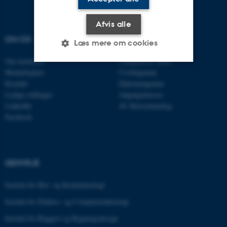
Afvis alle
OM OS
UDDANNELSER
Læs mere om cookies
Om instituttet
Uddannelser MPE
Medarbejdere
Civilingeniør
Nødvendige
Statistiske
Marketing
Kontakt
Diplomingeniør
Ledige stillinger
Adgangskursus
Funktionelle
Uklassificerede
LinkedIn
AU Kursuskatalog
Facebook
Nødvendige cookies hjælper
med at gøre hjemmesiden
GENVEJE
brugbar ved at aktivere nogle
grundlæggende funktioner
Institut for Bio- og Kemiteknologi
som navigation mm.
Institut for Elektro- og Computerteknologi
Hjemmesiden kan ikke
fungerer uden disse cookies.
Institut for Byggeri og Bygningsdesign