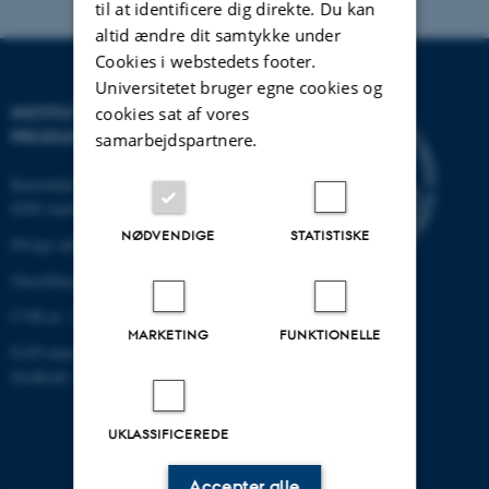
til at identificere dig direkte. Du kan
altid ændre dit samtykke under
Cookies i webstedets footer.
Universitetet bruger egne cookies og
INSTITUT FOR MEKANIK OG
cookies sat af vores
PRODUKTION
samarbejdspartnere.
Katrinebjergvej 89 G-F
8200 Aarhus N
NØDVENDIGE
STATISTISKE
Øvrige adresser og kort
Omstilling tlf.: +45 87 15 00 00
CVR-nr: 31119103
MARKETING
FUNKTIONELLE
EAN-nummer: 5798000433861
Stedkode: 6341
UKLASSIFICEREDE
Accepter alle