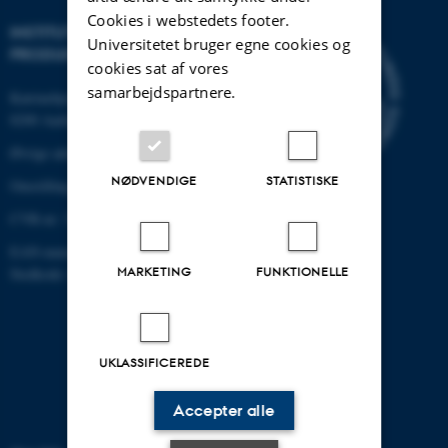
Cookies i webstedets footer.
INSTITUT FOR MEKANIK OG
Universitetet bruger egne cookies og
PRODUKTION
cookies sat af vores
samarbejdspartnere.
Katrinebjergvej 89 G-F
8200 Aarhus N
Øvrige adresser og kort
NØDVENDIGE
STATISTISKE
Omstilling tlf.: +45 87 15 00 00
CVR-nr: 31119103
EAN-nummer: 5798000433861
MARKETING
FUNKTIONELLE
Stedkode: 6341
UKLASSIFICEREDE
Accepter alle