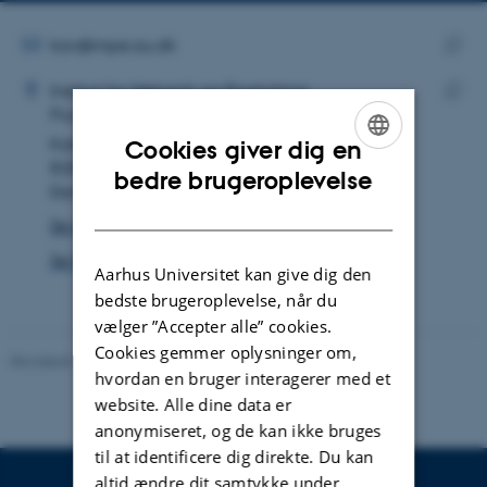
mailadresse
MAILADRESSE
kav@mpe.au.dk
ADRESSE
Kopie
Kavin Vishnu
Institut for Mekanik og Produktion
maila
Fluider og Energi
Kopie
Katrinebjergvej 89F
adres
Cookies giver dig en
8200 Aarhus N
ENGLISH
bedre brugeroplevelse
Danmark
DANISH
Se på kort
Se Pure-profil
Aarhus Universitet kan give dig den
bedste brugeroplevelse, når du
vælger ”Accepter alle” cookies.
Cookies gemmer oplysninger om,
Revideret 19.12.2023
-
Institut for Mekanik og Produktion
hvordan en bruger interagerer med et
website. Alle dine data er
anonymiseret, og de kan ikke bruges
til at identificere dig direkte. Du kan
altid ændre dit samtykke under