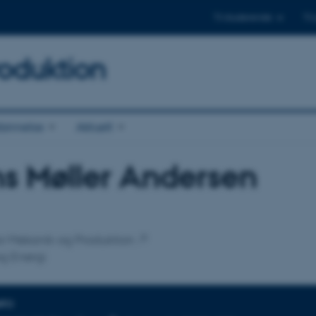
Til studerende
Til
oduktion
annelse
Aktuelt
s Møller Andersen
tilknytning
 for Mekanik og Produktion
og Energi
NFO