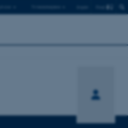
Find
 ph.d.er
Til medarbejdere
English