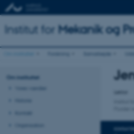
Institut for
Mekanik og Pr
Om instituttet
Forskning
Samarbejde
Udd
Jen
Titel
Om instituttet
Primær 
Vores værdier
Lektor
Historie
Institut
Fluider 
Kontakt
Organisation
KONTAKTI