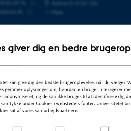
93 52 29 76
UMMER
SE
Aarhus N, 5132-153
Kopier
mpe.au.dk
Mere
telefonnummer
Kopier
mailadresse
s giver dig en bedre brugerop
lgte publikationer
ERENCEABSTRAKT
itet kan give dig den bedste brugeroplevelse, når du vælger ”A
gy efficient grain drying processes
es gemmer oplysninger om, hvordan en bruger interagerer med
rsen, J.
er anonymiseret, og de kan ikke bruges til at identificere dig d
t samtykke under Cookies i webstedets footer. Universitetet br
kies sat af vores samarbejdspartnere.
ællebedømt
Link til
digital
version