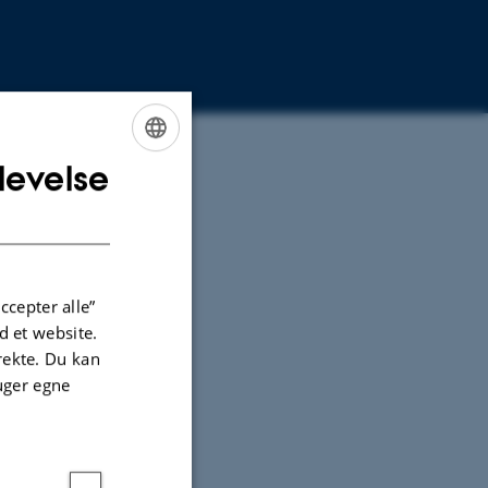
levelse
ENGLISH
DANISH
ccepter alle”
 et website.
irekte. Du kan
uger egne