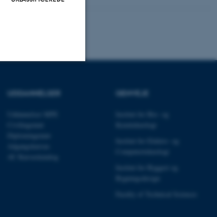
Uklassificerede
UDDANNELSER
GENVEJE
Uddannelser MPE
Institut for Bio- og
ere nogle
Civilingeniør
Kemiteknologi
rer uden disse
Diplomingeniør
Institut for Elektro- og
Adgangskursus
Computerteknologi
AU Kursuskatalog
Institut for Byggeri og
Bygningsdesign
Faculty of Technical Sciences
 vores CMS-udbyder,
identificere en backend-
bruger er logget ind i