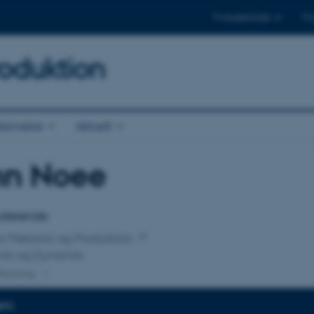
Til studerende
Til
oduktion
annelse
Aktuelt
hn Noee
tilknytning
tuderende
 for Mekanik og Produktion
nik og Dynamik
lknytning
NFO