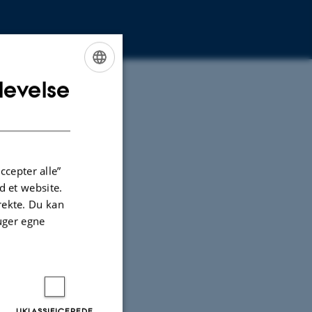
levelse
ENGLISH
DANISH
ccepter alle”
 et website.
irekte. Du kan
uger egne
UKLASSIFICEREDE