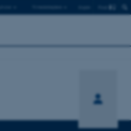
Find
 ph.d.er
Til medarbejdere
English