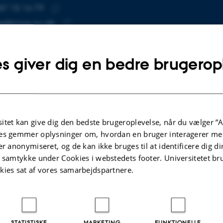
87 15 16 79
UMMER
SE
Kopier
ee@mpe.au.dk
telefonnummer
Kopier
mailadresse
s giver dig en bedre brugerop
 Noee
tut for Mekanik og Produktion
SE
tronik og Dynamik
Kopier
inebjergvej 89F
adresse
ing 5132, lokale 216
 Aarhus N
itet kan give dig den bedste brugeroplevelse, når du vælger ”A
mark
es gemmer oplysninger om, hvordan en bruger interagerer med
er anonymiseret, og de kan ikke bruges til at identificere dig d
å kort
t samtykke under Cookies i webstedets footer. Universitetet br
re-profil
kies sat af vores samarbejdspartnere.
STATISTISKE
MARKETING
FUNKTIONELLE