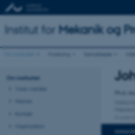
Institut for
Mekanik og Pr
Om instituttet
Forskning
Samarbejde
Udd
Jo
Titel
Om instituttet
Primær 
Vores værdier
Ph.d.-s
Historie
Institut
Mekatro
Kontakt
En anden ti
Organisation
KONTAKTI