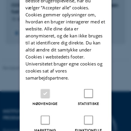
bedste brugeroplevelse, når du
CO2 capture from seawater for production of green
vælger ”Accepter alle” cookies.
fuel
Cookies gemmer oplysninger om,
15. feb. 2025
-
14. feb. 2028
hvordan en bruger interagerer med et
website. Alle dine data er
anonymiseret, og de kan ikke bruges
til at identificere dig direkte. Du kan
altid ændre dit samtykke under
Cookies i webstedets footer.
Universitetet bruger egne cookies og
Revideret 19.12.2023
-
Institut for Mekanik og Produktion
cookies sat af vores
samarbejdspartnere.
NØDVENDIGE
STATISTISKE
INSTITUT FOR MEKANIK OG
PRODUKTION
Katrinebjergvej 89 G-F
MARKETING
FUNKTIONELLE