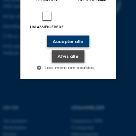
8200 Aarhus N
Øvrige adresser og kort
Omstilling tlf.: +45 87 15 00 00
UKLASSIFICEREDE
CVR-nr: 31119103
Accepter alle
EAN-nummer: 5798000433861
Stedkode: 6341
Afvis alle
Læs mere om cookies
Nødvendige
Statistiske
Marketing
Funktionelle
Uklassificerede
OM OS
UDDANNELSER
Om instituttet
Uddannelser MPE
Nødvendige cookies hjælper
Medarbejdere
Civilingeniør
Kontakt
Diplomingeniør
med at gøre hjemmesiden