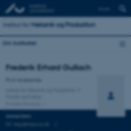
English
Institut for
Mekanik og Produktion
Om instituttet
Titel
Frederik Erhard Gullach
Primær tilknytning
Ph.d.-studerende
Institut for Mekanik og Produktion
Fluider og Energi
En anden tilknytning
KONTAKTINFO
MAILADRESSE
fegu@mpe.au.dk