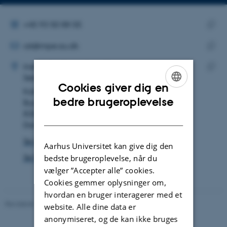
Kopier
Kopier
telefonnummer
mailadress
ALTERNATIVT TELEFONNUMMER
+45 93 50 88 55
MAILADRESSE
Kopie
cst@mpe.au.dk
telef
ADRESSE
Kopie
Charlotte Stovgaard
Institut for Mekanik og Produktion
maila
Sekretariat, MPE
Kopie
Cookies giver dig en
Katrinebjergvej 89F
adres
ENGLISH
bedre brugeroplevelse
Bygning 5128, lokale 234
8200 Aarhus N
DANISH
Danmark
Se på kort
Aarhus Universitet kan give dig den
Se Pure-profil
bedste brugeroplevelse, når du
vælger ”Accepter alle” cookies.
Cookies gemmer oplysninger om,
hvordan en bruger interagerer med et
Revideret 19.12.2023
-
Institut for Mekanik og Produktion
website. Alle dine data er
anonymiseret, og de kan ikke bruges