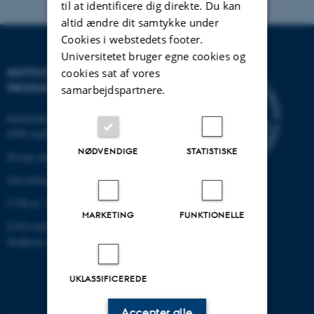
til at identificere dig direkte. Du kan
altid ændre dit samtykke under
Cookies i webstedets footer.
Universitetet bruger egne cookies og
INSTITUT FOR MEKANIK OG
cookies sat af vores
PRODUKTION
samarbejdspartnere.
Katrinebjergvej 89 G-F
8200 Aarhus N
NØDVENDIGE
STATISTISKE
Øvrige adresser og kort
Omstilling tlf.: +45 87 15 00 00
CVR-nr: 31119103
MARKETING
FUNKTIONELLE
EAN-nummer: 5798000433861
Stedkode: 6341
UKLASSIFICEREDE
Accepter alle