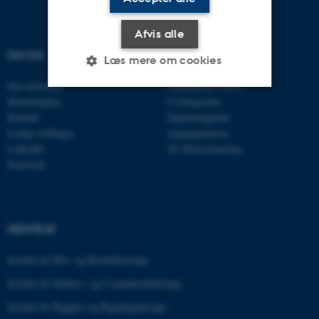
Afvis alle
OM OS
UDDANNELSER
Læs mere om cookies
Om instituttet
Uddannelser MPE
Medarbejdere
Civilingeniør
Nødvendige
Statistiske
Marketing
Kontakt
Diplomingeniør
Ledige stillinger
Adgangskursus
Funktionelle
Uklassificerede
LinkedIn
AU Kursuskatalog
Facebook
Nødvendige cookies hjælper
med at gøre hjemmesiden
GENVEJE
brugbar ved at aktivere nogle
grundlæggende funktioner
Institut for Bio- og Kemiteknologi
som navigation mm.
Institut for Elektro- og Computerteknologi
Hjemmesiden kan ikke
fungerer uden disse cookies.
Institut for Byggeri og Bygningsdesign