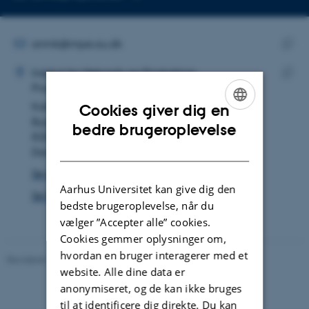
Kopier
mailadresse
MAILADRESSE
anmk@mpe.au.dk
ADRESSE
Kopie
Andreas Møller Kristensen
Institut for Mekanik og Produktion
maila
Produktion og Mekatronik
Kopie
Katrinebjergvej 89F
adres
Cookies giver dig en
Bygning 5132, lokale 117
ENGLISH
bedre brugeroplevelse
8200 Aarhus N
DANISH
Danmark
Se på kort
Aarhus Universitet kan give dig den
Se Pure-profil
bedste brugeroplevelse, når du
vælger ”Accepter alle” cookies.
Cookies gemmer oplysninger om,
hvordan en bruger interagerer med et
Revideret 19.12.2023
-
Institut for Mekanik og Produktion
website. Alle dine data er
anonymiseret, og de kan ikke bruges
til at identificere dig direkte. Du kan