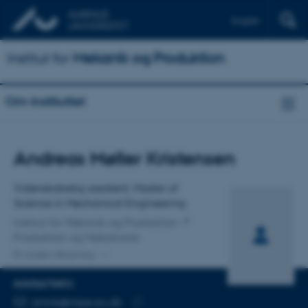
English
Institut for
Mekanik og Produktion
Om instituttet
Titel
Andreas Møller Kristensen
Primær tilknytning
Videnskabelig assistent, Master of
Science in Mechanical Engineering
Institut for Mekanik og Produktion
Produktion og Mekatronik
En anden tilknytning
KONTAKTINFO
MAILADRESSE
anmk@mpe.au.dk