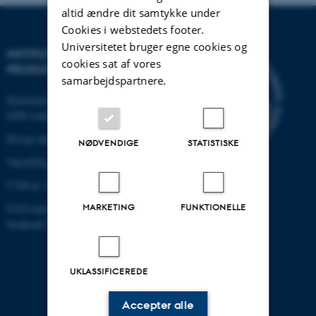
altid ændre dit samtykke under
Cookies i webstedets footer.
Universitetet bruger egne cookies og
INSTITUT FOR MEKANIK OG
cookies sat af vores
PRODUKTION
samarbejdspartnere.
Katrinebjergvej 89 G-F
8200 Aarhus N
Øvrige adresser og kort
NØDVENDIGE
STATISTISKE
Omstilling tlf.: +45 87 15 00 00
CVR-nr: 31119103
MARKETING
FUNKTIONELLE
EAN-nummer: 5798000433861
Stedkode: 6341
UKLASSIFICEREDE
Accepter alle