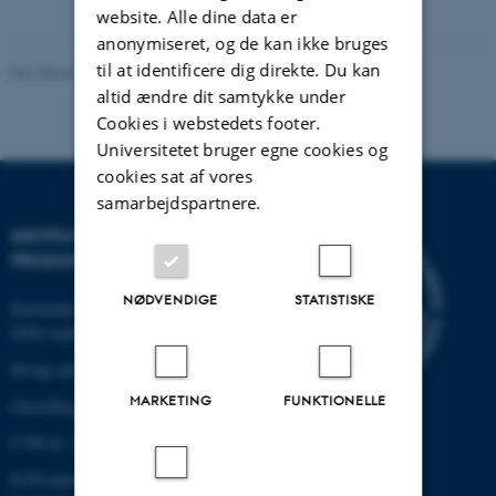
vedhæftet
website. Alle dine data er
anonymiseret, og de kan ikke bruges
til at identificere dig direkte. Du kan
Revideret 19.12.2023
-
Institut for Mekanik og Produktion
altid ændre dit samtykke under
Cookies i webstedets footer.
Universitetet bruger egne cookies og
cookies sat af vores
samarbejdspartnere.
INSTITUT FOR MEKANIK OG
PRODUKTION
NØDVENDIGE
STATISTISKE
Katrinebjergvej 89 G-F
8200 Aarhus N
Øvrige adresser og kort
MARKETING
FUNKTIONELLE
Omstilling tlf.: +45 87 15 00 00
CVR-nr: 31119103
EAN-nummer: 5798000433861