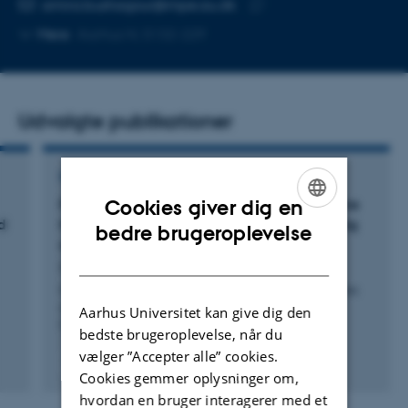
Kopier
amira.bushagour@mpe.au.dk
telefonnummer
Kopier
Mere
Aarhus N, 5132-229
mailadresse
Udvalgte publikationer
KONFERENCEBIDRAG I PROCEEDINGS
Cookies giver dig en
Potential for Digital Technologies and Additive
d
Manufacturing to Support Lean Manufacturing
ENGLISH
bedre brugeroplevelse
and Circular Economy Synergies
DANISH
Hassan, H. +3.
International Design Engineering Technical Conferences
and Computers and Information in Engineering
Aarhus Universitet kan give dig den
Conference
bedste brugeroplevelse, når du
vælger ”Accepter alle” cookies.
Fagfællebedømt
Cookies gemmer oplysninger om,
Digital
version
hvordan en bruger interagerer med et