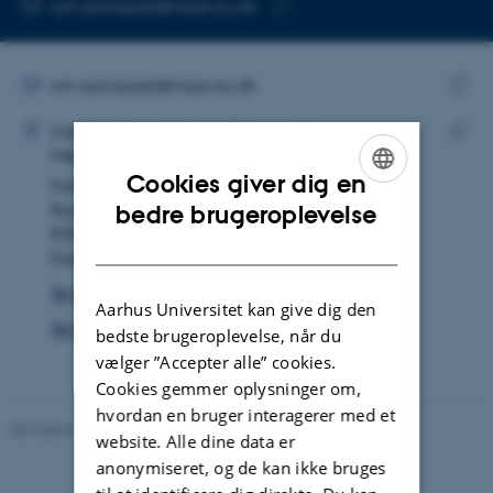
Kopier
am.qaragoez@mpe.au.dk
telefonnummer
Kopier
mailadresse
MAILADRESSE
am.qaragoez@mpe.au.dk
ADRESSE
Kopie
Ali Mohammadi Qaragoez
Institut for Mekanik og Produktion
maila
Mekanik og Materialer
Kopie
Cookies giver dig en
Katrinebjergvej 89F
adres
ENGLISH
Bygning 5132, lokale 223/225
bedre brugeroplevelse
8200 Aarhus N
DANISH
Danmark
Se på kort
Aarhus Universitet kan give dig den
Se Pure-profil
bedste brugeroplevelse, når du
vælger ”Accepter alle” cookies.
Cookies gemmer oplysninger om,
hvordan en bruger interagerer med et
Revideret 19.12.2023
-
Institut for Mekanik og Produktion
website. Alle dine data er
anonymiseret, og de kan ikke bruges