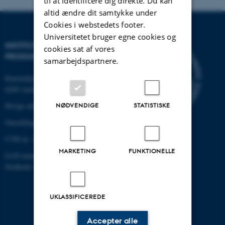
til at identificere dig direkte. Du kan
altid ændre dit samtykke under
Cookies i webstedets footer.
Universitetet bruger egne cookies og
INSTITUT FOR MEKANIK OG
cookies sat af vores
PRODUKTION
samarbejdspartnere.
Katrinebjergvej 89 G-F
8200 Aarhus N
NØDVENDIGE
STATISTISKE
Øvrige adresser og kort
Omstilling tlf.: +45 87 15 00 00
CVR-nr: 31119103
MARKETING
FUNKTIONELLE
EAN-nummer: 5798000433861
Stedkode: 6341
UKLASSIFICEREDE
Accepter alle