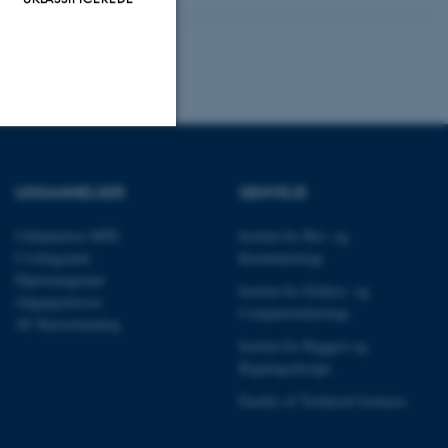
Uklassificerede
UDDANNELSER
GENVEJE
Uddannelser MPE
Institut for Bio- og
ere nogle
Civilingeniør
Kemiteknologi
rer uden disse
Diplomingeniør
Institut for Elektro- og
Adgangskursus
Computerteknologi
AU Kursuskatalog
Institut for Byggeri og
Bygningsdesign
Faculty of Technical Sciences
 vores CMS-udbyder,
identificere en backend-
bruger er logget ind i