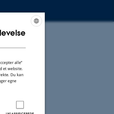
levelse
ENGLISH
DANISH
ccepter alle”
 et website.
irekte. Du kan
uger egne
UKLASSIFICEREDE