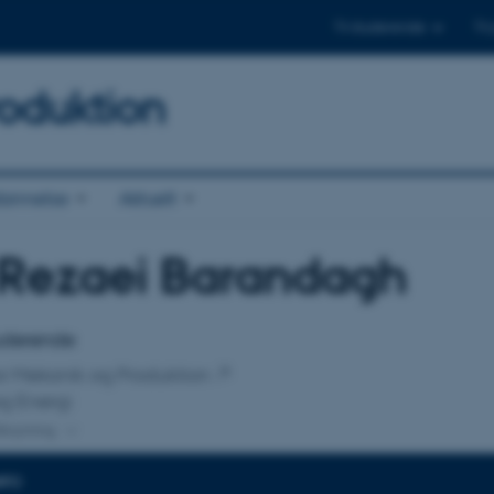
Til studerende
Til
oduktion
annelse
Aktuelt
 Rezaei Barandagh
tilknytning
tuderende
 for Mekanik og Produktion
og Energi
lknytning
NFO