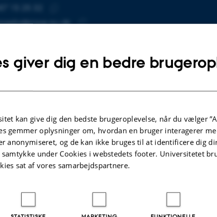
87 15 25 32
UMMER
SE
Kopier
ezaeibr@mpe.au.dk
telefonnummer
Kopier
mailadresse
s giver dig en bedre brugerop
Rezaei Barandagh
tut for Mekanik og Produktion
SE
der og Energi
Kopier
inebjergvej 89F
adresse
ing 5132, lokale 141
 Aarhus N
itet kan give dig den bedste brugeroplevelse, når du vælger ”A
mark
es gemmer oplysninger om, hvordan en bruger interagerer med
er anonymiseret, og de kan ikke bruges til at identificere dig d
å kort
t samtykke under Cookies i webstedets footer. Universitetet br
re-profil
kies sat af vores samarbejdspartnere.
STATISTISKE
MARKETING
FUNKTIONELLE