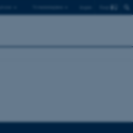
Find
 ph.d.er
Til medarbejdere
English