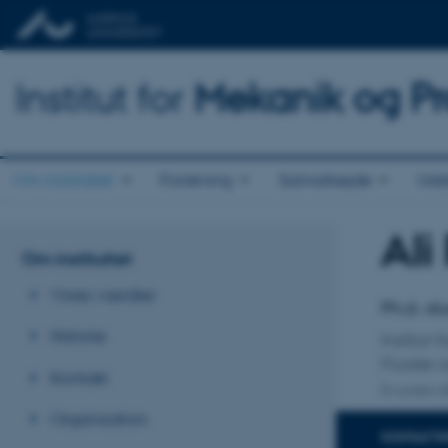
Institut for
Mekanik og Pr
Om instituttet
Forskning
Samarbejde
Udd
Ali
Titel
Om instituttet
Primær 
Vores værdier
Ph.d.-s
Historie
Institut
Fluider 
Kontakt
En anden ti
Organisation
KONTAKTI