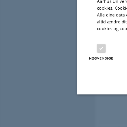
Aarhus Univers
cookies. Cooki
Alle dine data 
Udvalg
altid ændre di
cookies og coo
PROJ
DISC
NØDVENDIGE
9. no
Nødvendige