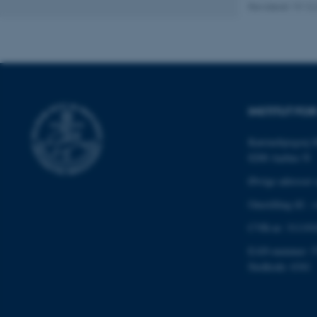
Nødvendige cooki
Revideret 19.12
grundlæggende fu
cookies.
Navn
INSTITUT F
be_typo_user
Katrinebjergvej 
8200 Aarhus N
fe_typo_user
Øvrige adresser 
Omstilling tlf.:
CVR-nr: 311191
EAN-nummer: 5
Stedkode: 6341
ASP.NET_SessionId