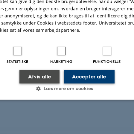
itet kan give dig den bedste brugeroplevelse, når du vælger ”A
Digital
es gemmer oplysninger om, hvordan en bruger interagerer med
version
vedhæftet
er anonymiseret, og de kan ikke bruges til at identificere dig d
te projekter
Flere
t samtykke under Cookies i webstedets footer. Universitetet br
kies sat af vores samarbejdspartnere.
EKT
O: Danish Student CubeSat Program
STATISTISKE
MARKETING
FUNKTIONELLE
vember 2020
Afvis alle
Accepter alle
+3
Læs mere om cookies
Statistiske
Marketing
Funktionelle