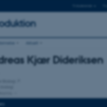
Til studerende
Til
oduktion
annelse
Aktuelt
reas Kjær Dideriksen
tilknytning
or Biologi
 biologi
lknytning
NFO