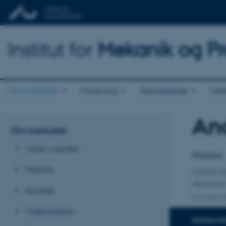
Institut for
Mekanik og Pr
Om instituttet
Forskning
Samarbejde
Udd
And
Titel
Om instituttet
Primær 
Vores værdier
Postdoc
Historie
Institut f
Akvatisk
Kontakt
En anden ti
Organisation
KONTAKTI