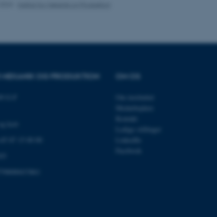
es hjælper med at gøre hjemmesiden brugbar ved at aktiv
.2023
-
Institut for Mekanik og Produktion
nktioner som navigation mm. Hjemmesiden kan ikke funge
Udbyder / Domæne
Udløb
Beskrivelse
OR MEKANIK OG PRODUKTION
OM OS
30
Denne cookie sættes af
TYPO3 Association
minutter
TYPO3, og bruges til at 
.au.dk
89 G-F
Om instituttet
session, når en backend-
TYPO3 eller Frontend.
Medarbejdere
30
Dette cookienavn er fo
Kontakt
Typo3 Association
og kort
minutter
webindholdsstyringssyst
.au.dk
Ledige stillinger
som en brugersessionside
muligt at gemme bruger
 +45 87 15 00 00
LinkedIn
tilfælde er det muligvis
Facebook
kan indstilles ved defau
03
dette kan forhindres af 
de fleste tilfælde er det in
798000433861
ødelagt i slutningen af 
indeholder en tilfældig id
specifikke brugerdata.
Session
Denne cookie er en purp
Microsoft Corporation
cookie, der bruges af hj
.au.dk
i Microsoft .net- teknolo