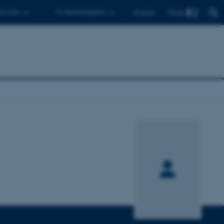
Find
 ph.d.er
Til medarbejdere
English