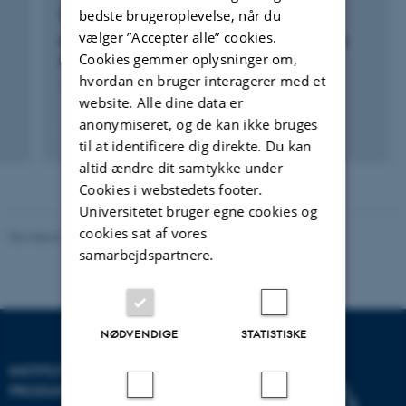
bedste brugeroplevelse, når du
RÅDGIVNINGSPROJEKT
vælger ”Accepter alle” cookies.
Robust Identification of Modal Parameters of
Cookies gemmer oplysninger om,
Nonlinear and Time Variant Systems
hvordan en bruger interagerer med et
1. apr. 2018
-
28. feb. 2021
website. Alle dine data er
anonymiseret, og de kan ikke bruges
til at identificere dig direkte. Du kan
altid ændre dit samtykke under
Cookies i webstedets footer.
Universitetet bruger egne cookies og
cookies sat af vores
Revideret 19.12.2023
-
Institut for Mekanik og Produktion
samarbejdspartnere.
NØDVENDIGE
STATISTISKE
INSTITUT FOR MEKANIK OG
PRODUKTION