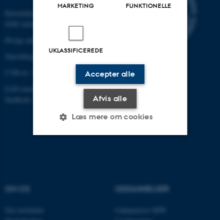
MARKETING
FUNKTIONELLE
Katrinebjergvej 89 G-F
8200 Aarhus N
Øvrige adresser og kort
UKLASSIFICEREDE
Omstilling tlf.: +45 87 15 00 00
CVR-nr: 31119103
Accepter alle
EAN-nummer: 5798000433861
Afvis alle
Stedkode: 6341
Læs mere om cookies
Nødvendige
Statistiske
Marketing
Funktionelle
Uklassificerede
OM OS
UDDANNELSER
Om instituttet
Uddannelser MPE
Nødvendige cookies hjælper