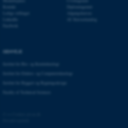
Medarbejdere
Civilingeniør
med at gøre hjemmesiden
Kontakt
Diplomingeniør
brugbar ved at aktivere nogle
Ledige stillinger
Adgangskursus
grundlæggende funktioner
LinkedIn
AU Kursuskatalog
som navigation mm.
Facebook
Hjemmesiden kan ikke
fungerer uden disse cookies.
GENVEJE
Navn
Udbyder / Domæne
Institut for Bio- og Kemiteknologi
be_typo_user
TYPO3 Association
Institut for Elektro- og Computerteknologi
.au.dk
Institut for Byggeri og Bygningsdesign
Faculty of Technical Sciences
fe_typo_user
Typo3 Association
.au.dk
©
—
Cookies på au.dk
Privatlivspolitik