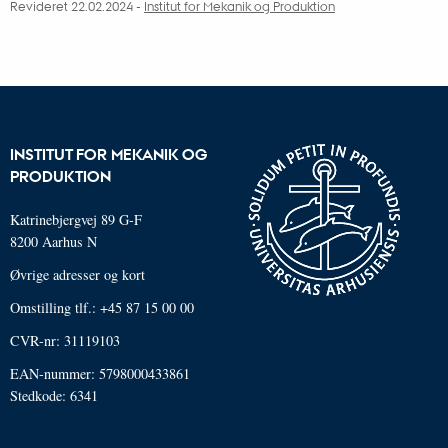
Revideret 22.02.2024
-
Institut for Mekanik og Produktion
INSTITUT FOR MEKANIK OG
PRODUKTION
Katrinebjergvej 89 G-F
8200 Aarhus N
Øvrige adresser og kort
Omstilling tlf.: +45 87 15 00 00
CVR-nr: 31119103
EAN-nummer: 5798000433861
Stedkode: 6341