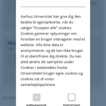
abkar@mpe.au.dk
DANISH
M
5132, 155
H
+4593521694
P
Aarhus Universitet kan give dig den
bedste brugeroplevelse, når du
vælger ”Accepter alle” cookies.
Cookies gemmer oplysninger om,
hvordan en bruger interagerer med et
Pourya
Forooghi
website. Alle dine data er
Lektor
anonymiseret, og de kan ikke bruges
forooghi@mpe.au.dk
til at identificere dig direkte. Du kan
M
5132, 153a
H
altid ændre dit samtykke under
+4593522303
P
Cookies i webstedets footer.
Universitetet bruger egne cookies og
cookies sat af vores
samarbejdspartnere.
Revideret 13.11.2025
-
AU Engineering
NØDVENDIGE
STATISTISKE