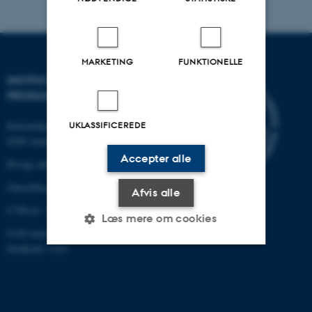
MARKETING
FUNKTIONELLE
INSTITUT FOR MEKANIK OG
PRODUKTION
Katrinebjergvej 89 G-F
UKLASSIFICEREDE
8200 Aarhus N
Accepter alle
Øvrige adresser og kort
Omstilling tlf.: +45 87 15 00 00
Afvis alle
CVR-nr: 31119103
Læs mere om cookies
EAN-nummer: 5798000433861
Stedkode: 6341
Nødvendige
Statistiske
Marketing
Funktionelle
Uklassificerede