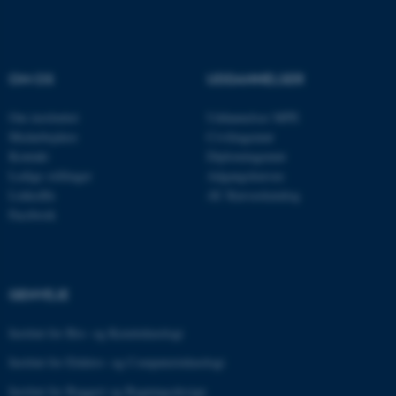
Nødvendige cookies hjælper
med at gøre hjemmesiden
OM OS
UDDANNELSER
brugbar ved at aktivere nogle
Om instituttet
Uddannelser MPE
grundlæggende funktioner
Medarbejdere
Civilingeniør
som navigation mm.
Kontakt
Diplomingeniør
Hjemmesiden kan ikke
Ledige stillinger
Adgangskursus
fungerer uden disse cookies.
LinkedIn
AU Kursuskatalog
Facebook
Navn
Udbyder / Domæne
be_typo_user
TYPO3 Association
GENVEJE
.au.dk
Institut for Bio- og Kemiteknologi
Institut for Elektro- og Computerteknologi
fe_typo_user
Typo3 Association
.au.dk
Institut for Byggeri og Bygningsdesign