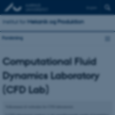
English
Institut for
Mekanik og Produktion
Forskning
Computational Fluid
Dynamics Laboratory
(CFD Lab)
Velkommen til websiden for CFD-laboratoriet.