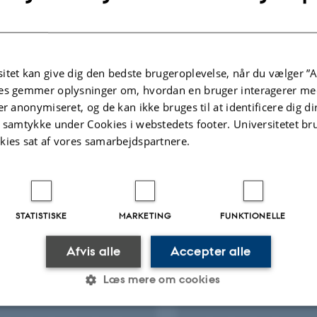
Fagfællebedømt
itet kan give dig den bedste brugeroplevelse, når du vælger ”A
Digital
es gemmer oplysninger om, hvordan en bruger interagerer med
version
er anonymiseret, og de kan ikke bruges til at identificere dig d
vedhæftet
te projekter
Flere
t samtykke under Cookies i webstedets footer. Universitetet br
kies sat af vores samarbejdspartnere.
KNINGSPROJEKT
FORSKNINGSPROJEKT
KALV: Etablering af ny
PDS-BIO: Early detect
STATISTISKE
MARKETING
FUNKTIONELLE
n om kalves
sow postpartum dysg
ebehov med relevans
syndrome (PDS) usin
Afvis alle
Accepter alle
transport, under sygdom
bioacoustic indicator
 daglig pasning
1. jan. 2024
-
31. dec. 2025
Læs mere om cookies
. 2025
-
1. okt. 2027