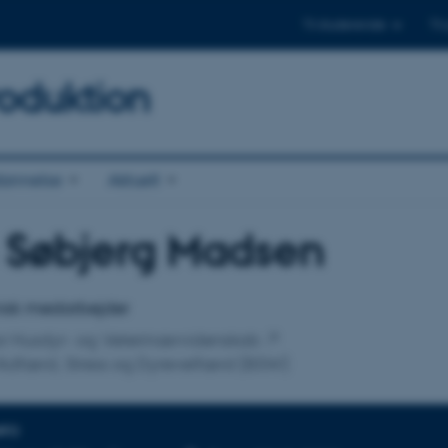
Til studerende
Til
oduktion
annelse
Aktuelt
 Søbjerg Madsen
tilknytning
sk medarbejder
 for Husdyr- og Veterinærvidenskab
Adfærd, Stress og Dyrevelfærd (BSW)
NFO