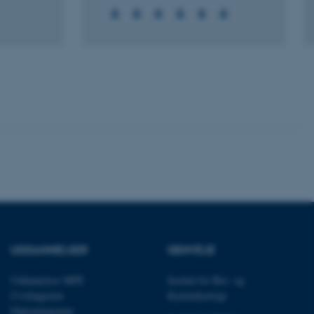
Uklassificerede
ere nogle
rer uden disse
 vores CMS-udbyder,
identificere en backend-
bruger er logget ind i
rbundet med Typo3-
UDDANNELSER
GENVEJE
emet. Det bruges generelt
ntifikator for at gøre det
præferencer, men i mange
 ikke nødvendigt, da det
Uddannelser MPE
Institut for Bio- og
lt af platformen, skønt
Civilingeniør
Kemiteknologi
webstedsadministratorer. I
dstillet til at blive
Diplomingeniør