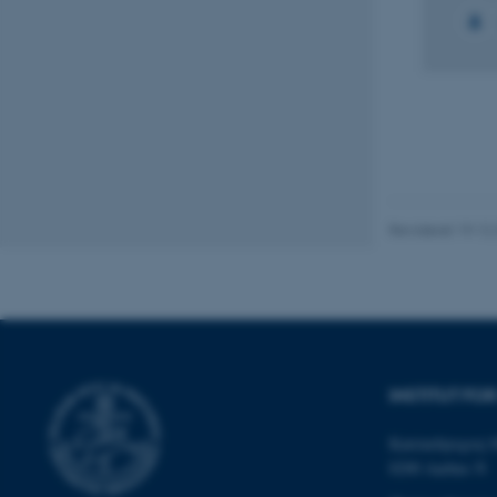
Nødvendige
Nødvendige cooki
grundlæggende fu
cookies.
Revideret 19.12
Navn
be_typo_user
fe_typo_user
INSTITUT F
Katrinebjergvej 
8200 Aarhus N