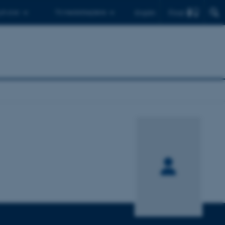
Find
 ph.d.er
Til medarbejdere
English