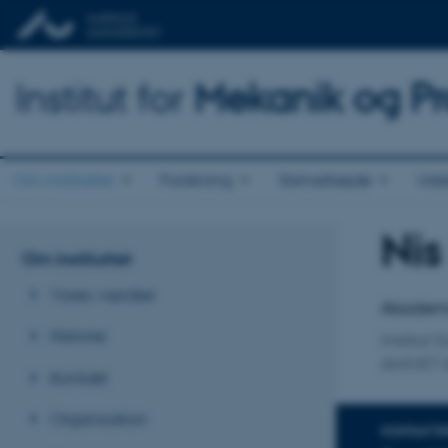
Institut for
Mekanik og Pr
Om instituttet
Forskning
Samarbejde
Udd
Nis
Titel
Om instituttet
Primær 
Vores værdier
Akademi
Historie
Institut
ANIVET 
Kontakt
Organisation
KONTAKTI