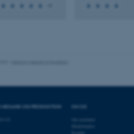
+4
Statistiske
Marketing
Funktionelle
es hjælper med at gøre hjemmesiden brugbar ved at aktiv
nktioner som navigation mm. Hjemmesiden kan ikke funge
.2023
-
Institut for Mekanik og Produktion
Udbyder / Domæne
Udløb
Beskrivelse
30
Denne cookie sættes af
TYPO3 Association
minutter
TYPO3, og bruges til at 
.au.dk
session, når en backend-
TYPO3 eller Frontend.
30
Dette cookienavn er fo
Typo3 Association
OR MEKANIK OG PRODUKTION
OM OS
minutter
webindholdsstyringssyst
.au.dk
som en brugersessionside
muligt at gemme bruger
tilfælde er det muligvis
89 G-F
Om instituttet
kan indstilles ved defau
Medarbejdere
dette kan forhindres af 
de fleste tilfælde er det in
Kontakt