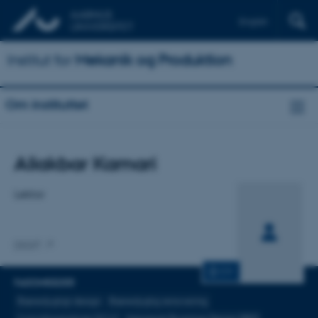
English
Institut for
Mekanik og Produktion
Om instituttet
Titel
Aliakbar Kamari
Primær tilknytning
Lektor
DIGIT
CV
FAGOMRÅDER
Bæredygtigt design
Bæredygtig renovering