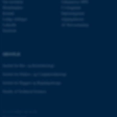
Om instituttet
Uddannelser MPE
Navn
Udbyder / Domæne
Medarbejdere
Civilingeniør
be_typo_user
TYPO3 Association
Kontakt
Diplomingeniør
.au.dk
Ledige stillinger
Adgangskursus
LinkedIn
AU Kursuskatalog
Facebook
fe_typo_user
Typo3 Association
.au.dk
GENVEJE
Institut for Bio- og Kemiteknologi
Institut for Elektro- og Computerteknologi
Institut for Byggeri og Bygningsdesign
Faculty of Technical Sciences
ASP.NET_SessionId
Microsoft Corporation
©
—
Cookies på au.dk
.au.dk