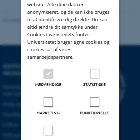
vedhæftet
website. Alle dine data er
anonymiseret, og de kan ikke bruges
til at identificere dig direkte. Du kan
Revideret 19.12.2023
-
Institut for Mekanik og Produktion
altid ændre dit samtykke under
Cookies i webstedets footer.
Universitetet bruger egne cookies og
cookies sat af vores
samarbejdspartnere.
INSTITUT FOR MEKANIK OG
PRODUKTION
NØDVENDIGE
STATISTISKE
Katrinebjergvej 89 G-F
8200 Aarhus N
Øvrige adresser og kort
MARKETING
FUNKTIONELLE
Omstilling tlf.: +45 87 15 00 00
CVR-nr: 31119103
EAN-nummer: 5798000433861