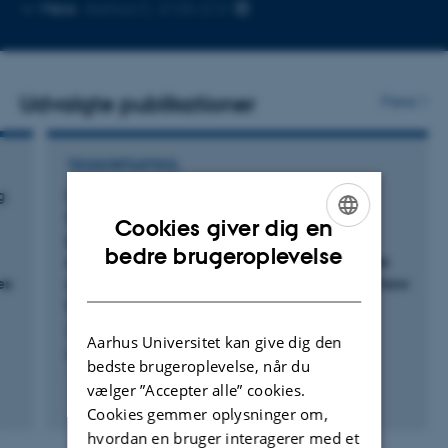
Kopier
Kopier
Mere
Aarhus C, 3135-213
telefonnummer
mailad
Udvalgte publikationer
Flere
TIDSSKRIFTARTIKEL
g
Leveraging Virtual Experimentation and
Simulation to Improve R&D Performance: A
Cookies giver dig en
preliminary maturity matrix for virtual
ENGLISH
bedre brugeroplevelse
experimentation and simulation technologies
DANISH
es
can help companies understand where and how
to develop simulation capabilities.
Sommer, A. +2.
Aarhus Universitet kan give dig den
Research Technology Management
bedste brugeroplevelse, når du
vælger ”Accepter alle” cookies.
Fagfællebedømt
Cookies gemmer oplysninger om,
Digital
version
hvordan en bruger interagerer med et