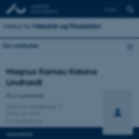
English
Institut for
Mekanik og Produktion
Om instituttet
Titel
Magnus Kamau Katana
Primær tilknytning
Lindhardt
Ph.d.-studerende
Institut for Agroøkologi
Klima og Vand
En anden tilknytning
FAGOMRÅDER