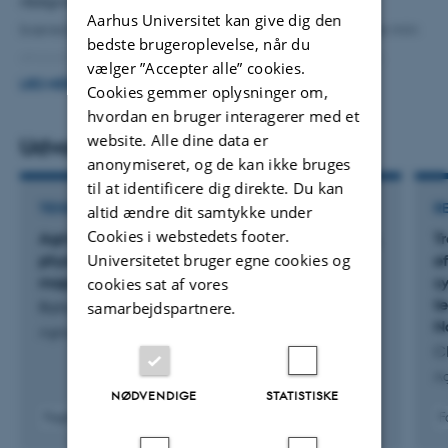
rådgivning og myndighedsbetjening til støtte for
Aarhus Universitet kan give dig den
bæredygtige agrovoltaic initiativer. Ved at udnytte min
bedste brugeroplevelse, når du
ekspertise inden for plantevidenskab, agronomi og
vælger ”Accepter alle” cookies.
modstandsdygtige multifunktionelle dyrkningssystemer
LÆS MERE
Cookies gemmer oplysninger om,
engagerer jeg mig aktivt i videnskabelige, praktiske og
hvordan en bruger interagerer med et
website. Alle dine data er
sociale bestræbelser for at fremme lokale, nationale og
Udvalgte publikationer
anonymiseret, og de kan ikke bruges
internationale initiativer. Dette involverer deltagelse i
til at identificere dig direkte. Du kan
workshops og ekspertpaneler, hvor jeg giver vejledning
TIDSSKRIFTARTIKEL
R
altid ændre dit samtykke under
til offentlige og private instanser omkring emner som
Cookies i webstedets footer.
Agrivoltaic systems: Trade-offs on microclimate,
T
integration af vedvarende energi i landbruget, cirkulære
Universitetet bruger egne cookies og
physiology, yield and canopy thermal-spectral
e
bioøkonomiske strategier og bæredygtige
maps
s
cookies sat af vores
t
samarbejdspartnere.
Rahimi Jahangirlou, M. +7.
landbrugspraksis.
N
Agricultural Systems
C
Ag
NØDVENDIGE
STATISTISKE
Fagfællebedømt
F
Digital