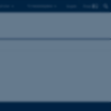
Find
 ph.d.er
Til medarbejdere
English