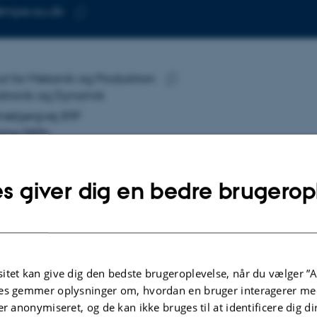
@mpe.au.dk
SE
Kopier
mailadresse
 Lundgaard Sørensen
tut for Mekanik og Produktion
SE
tronik og Dynamik
Kopier
inebjergvej 89F
adresse
ing 589c
 Aarhus N
mark
s giver dig en bedre brugerop
å kort
re-profil
itet kan give dig den bedste brugeroplevelse, når du vælger ”A
es gemmer oplysninger om, hvordan en bruger interagerer med
er anonymiseret, og de kan ikke bruges til at identificere dig d