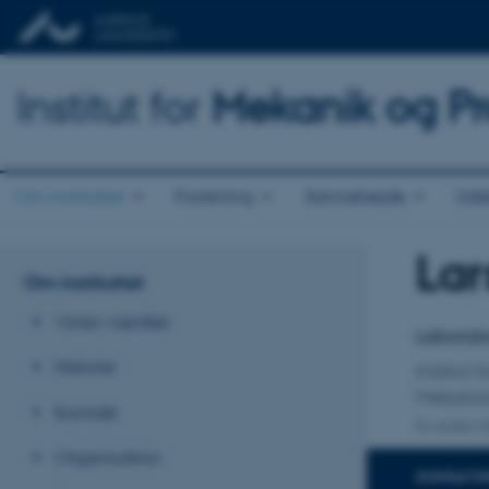
Institut for
Mekanik og Pr
Om instituttet
Forskning
Samarbejde
Udd
Lar
Titel
Om instituttet
Primær 
Vores værdier
Laborato
Historie
Institut
Mekatro
Kontakt
En anden ti
Organisation
KONTAKTI