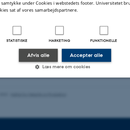
t samtykke under Cookies i webstedets footer. Universitetet br
egaer
Flere
kies sat af vores samarbejdspartnere.
John Noee
 Hansen
Ph.d.-studerende
STATISTISKE
MARKETING
FUNKTIONELLE
studerende
Lønnet ph.d-stipe
Afvis alle
Accepter alle
Læs mere om cookies
Statistiske
Marketing
Funktionelle
.2023
-
Institut for Mekanik og Produktion
es hjælper med at gøre hjemmesiden brugbar ved at aktiv
nktioner som navigation mm. Hjemmesiden kan ikke funge