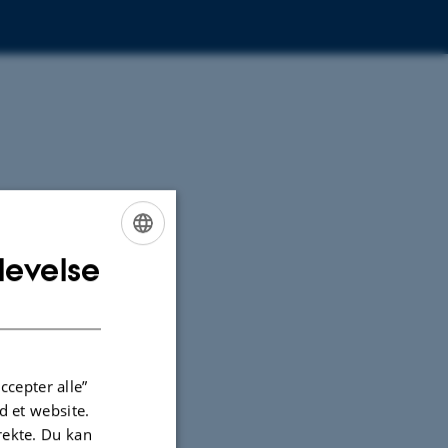
levelse
ENGLISH
DANISH
ccepter alle”
 et website.
irekte. Du kan