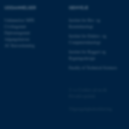
UDDANNELSER
GENVEJE
Uddannelser MPE
Institut for Bio- og
Civilingeniør
Kemiteknologi
 vores CMS-udbyder,
Diplomingeniør
identificere en backend-
Institut for Elektro- og
bruger er logget ind i
Adgangskursus
Computerteknologi
AU Kursuskatalog
rbundet med Typo3-
Institut for Byggeri og
emet. Det bruges generelt
Bygningsdesign
ntifikator for at gøre det
præferencer, men i mange
 ikke nødvendigt, da det
Faculty of Technical Sciences
lt af platformen, skønt
webstedsadministratorer. I
dstillet til at blive
en browsersession. Det
entifikator i stedet for
©
—
Cookies på au.dk
Privatlivspolitik
ose platform session
emmesider, som er skrevet
gi. Den bruges af serveren
Tilgængelighedserklæring
onym brugersession.
session cookie, brugt af
Bruges normalt til at
162236 / i31
ugersession af serveren.