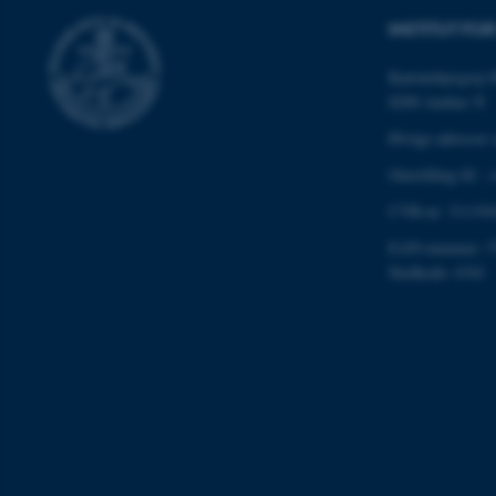
INSTITUT F
Katrinebjergvej 
Navn
8200 Aarhus N
be_typo_user
Øvrige adresser 
Omstilling tlf.:
fe_typo_user
CVR-nr: 311191
EAN-nummer: 5
Stedkode: 6341
ASP.NET_SessionId
JSESSIONID