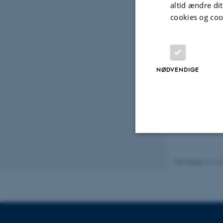
altid ændre di
Koll
cookies og coo
Emil
NØDVENDIGE
Ph.d.-
Nødvendige
Revideret 19.12
Nødvendige cooki
grundlæggende fu
cookies.