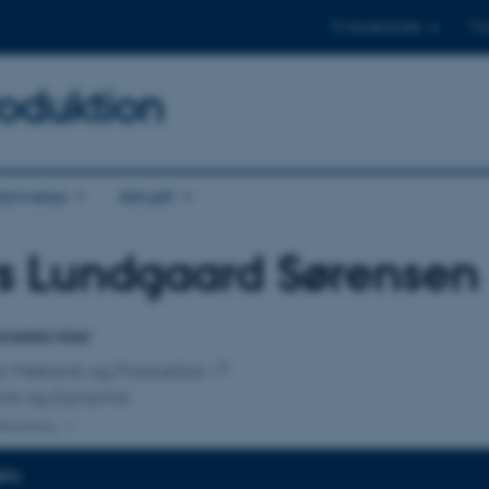
Til studerende
Til
oduktion
annelse
Aktuelt
s Lundgaard Sørensen
tilknytning
rietekniker
 for Mekanik og Produktion
nik og Dynamik
lknytning
NFO