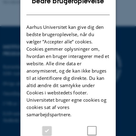
bedre brugeroplevelse
Revideret 22.02.2024
-
Institut for Mekanik og Produktion
DANISH
Aarhus Universitet kan give dig den
bedste brugeroplevelse, når du
vælger ”Accepter alle” cookies.
INSTITUT FOR MEKANIK OG
Cookies gemmer oplysninger om,
PRODUKTION
hvordan en bruger interagerer med et
website. Alle dine data er
Katrinebjergvej 89 G-F
anonymiseret, og de kan ikke bruges
8200 Aarhus N
til at identificere dig direkte. Du kan
Øvrige adresser og kort
altid ændre dit samtykke under
Cookies i webstedets footer.
Omstilling tlf.: +45 87 15 00 00
Universitetet bruger egne cookies og
CVR-nr: 31119103
cookies sat af vores
EAN-nummer: 5798000433861
samarbejdspartnere.
Stedkode: 6341