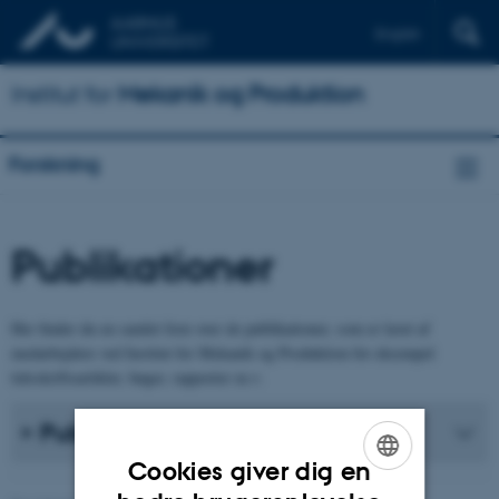
English
Institut for
Mekanik og Produktion
Forskning
Publikationer
Her finder du en samlet liste over de publikationer, som er lavet af
medarbejdere ved Institut for Mekanik og Produktion for eksempel
tidsskriftsartikler, bøger, rapporter m.v.
Publikationsliste
Cookies giver dig en
ENGLISH