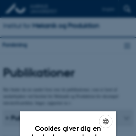
English
Institut for
Mekanik og Produktion
Forskning
Publikationer
Her finder du en samlet liste over de publikationer, som er lavet af
medarbejdere ved Institut for Mekanik og Produktion for eksempel
tidsskriftsartikler, bøger, rapporter m.v.
Publikationsliste
Cookies giver dig en
ENGLISH