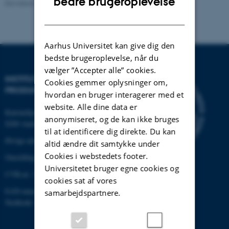
bedre brugeroplevelse
Revideret 22.02.2024
-
Institut for Mekanik og Produktion
DANISH
Aarhus Universitet kan give dig den
bedste brugeroplevelse, når du
vælger ”Accepter alle” cookies.
INSTITUT FOR MEKANIK OG
Cookies gemmer oplysninger om,
PRODUKTION
hvordan en bruger interagerer med et
website. Alle dine data er
Katrinebjergvej 89 G-F
anonymiseret, og de kan ikke bruges
8200 Aarhus N
til at identificere dig direkte. Du kan
Øvrige adresser og kort
altid ændre dit samtykke under
Cookies i webstedets footer.
Omstilling tlf.: +45 87 15 00 00
Universitetet bruger egne cookies og
CVR-nr: 31119103
cookies sat af vores
EAN-nummer: 5798000433861
samarbejdspartnere.
Stedkode: 6341