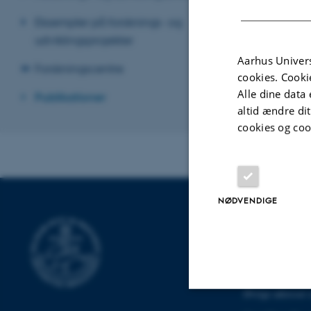
Revideret 22.02
Eksempler på forsknings- og
udviklingsprojekter
Aarhus Univers
Forskningscentre
cookies. Cooki
Alle dine data 
Publikationer
altid ændre di
cookies og coo
NØDVENDIGE
INSTITUT F
Katrinebjergvej 
8200 Aarhus N
Øvrige adresser 