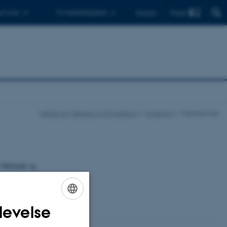
Find
 ph.d.er
Til medarbejdere
English
Institut for Mekanik og Produktion
Forskning
Publikationer
or Mekanik og
levelse
ENGLISH
DANISH