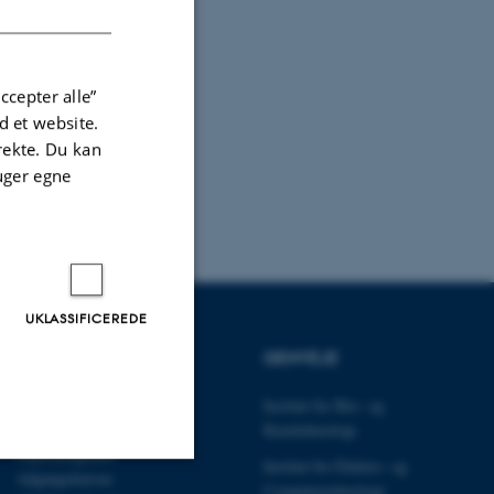
ccepter alle”
 et website.
irekte. Du kan
uger egne
UKLASSIFICEREDE
UDDANNELSER
GENVEJE
Uddannelser MPE
Institut for Bio- og
Civilingeniør
Kemiteknologi
Diplomingeniør
Institut for Elektro- og
Adgangskursus
Computerteknologi