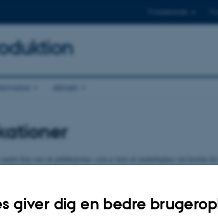
Til studerende
Til
oduktion
annelse
Aktuelt
kationer
samlet liste over de publikationer, som er lavet af medarbejdere ved Institut f
sempel tidsskriftsartikler, bøger, rapporter m.v.
tionsliste
s giver dig en bedre brugerop