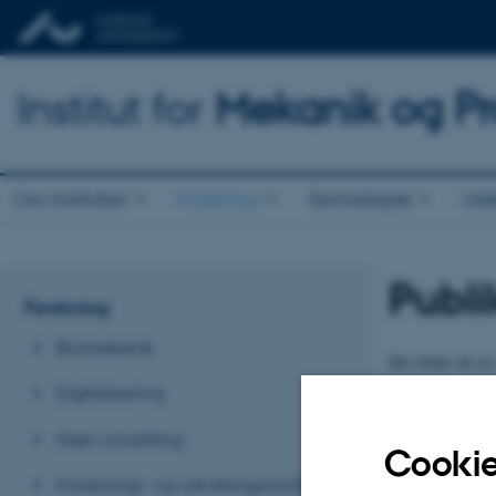
Institut for
Mekanik og Pr
Om instituttet
Forskning
Samarbejde
Udd
Publi
Forskning
Biomekanik
Her finder du en 
Produktion for ek
Digitalisering
Publika
Grøn omstilling
Cookie
Forsknings- og udviklingsområder