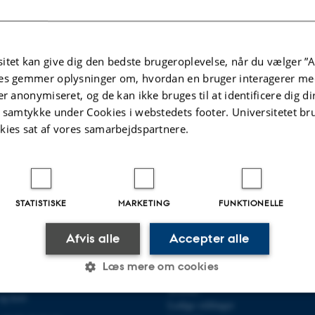
.2024
-
Institut for Mekanik og Produktion
itet kan give dig den bedste brugeroplevelse, når du vælger ”A
es gemmer oplysninger om, hvordan en bruger interagerer med
er anonymiseret, og de kan ikke bruges til at identificere dig d
t samtykke under Cookies i webstedets footer. Universitetet br
kies sat af vores samarbejdspartnere.
STATISTISKE
MARKETING
FUNKTIONELLE
OR MEKANIK OG PRODUKTION
OM OS
Afvis alle
Accepter alle
89 G-F
Om instituttet
Læs mere om cookies
Medarbejdere
Kontakt
og kort
Ledige stillinger